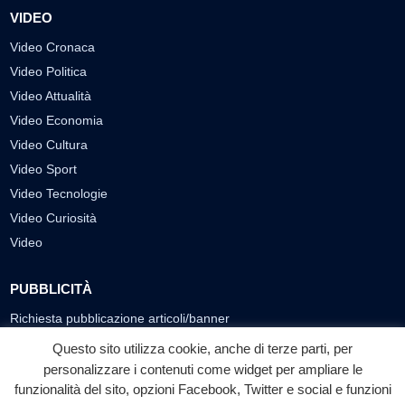
VIDEO
Video Cronaca
Video Politica
Video Attualità
Video Economia
Video Cultura
Video Sport
Video Tecnologie
Video Curiosità
Video
PUBBLICITÀ
Richiesta pubblicazione articoli/banner
Questo sito utilizza cookie, anche di terze parti, per
SEGUICI SUI SOCIAL
personalizzare i contenuti come widget per ampliare le
funzionalità del sito, opzioni Facebook, Twitter e social e funzioni
f
◎
▶