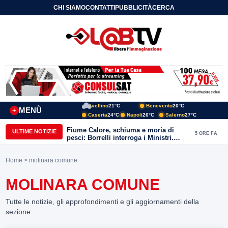
CHI SIAMO
CONTATTI
PUBBLICITÀ
CERCA
Avellino
21°C
Benevento
20°C
MENÙ
+
Caserta
24°C
Napoli
26°C
Salerno
27°C
Fiume Calore, schiuma e moria di
ULTIME NOTIZIE
5 ORE FA
pesci: Borrelli interroga i Ministri.
“Benevento paga l’assenza del
depuratore
Home
> molinara comune
MOLINARA COMUNE
Tutte le notizie, gli approfondimenti e gli aggiornamenti della
sezione.