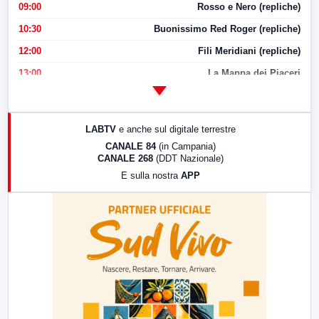
09:00
Rosso e Nero (repliche)
10:30
Buonissimo Red Roger (repliche)
12:00
Fili Meridiani (repliche)
13:00
La Mappa dei Piaceri
14:00
LabNews
17:00
LabNews (replica)
LABTV
e anche sul digitale terrestre
18:30
Di Faccia e di Profilo (repliche)
CANALE 84
(in Campania)
CANALE 268
(DDT Nazionale)
19:30
LabNews (Diretta)
E sulla nostra
APP
21:00
Free Sport
23:00
LabNews (replica)