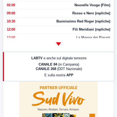
02:00
Nouvelle Vouge (Film)
09:00
Rosso e Nero (repliche)
10:30
Buonissimo Red Roger (repliche)
12:00
Fili Meridiani (repliche)
13:00
La Mappa dei Piaceri
14:00
LabNews
17:00
LabNews (replica)
LABTV
e anche sul digitale terrestre
18:30
Di Faccia e di Profilo (repliche)
CANALE 84
(in Campania)
CANALE 268
(DDT Nazionale)
19:30
LabNews (Diretta)
E sulla nostra
APP
21:00
Free Sport
23:00
LabNews (replica)