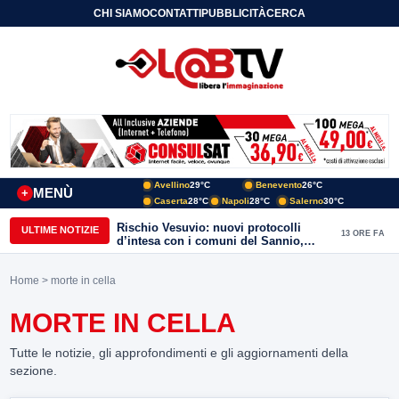
CHI SIAMO
CONTATTI
PUBBLICITÀ
CERCA
Avellino
29°C
Benevento
26°C
MENÙ
+
Caserta
28°C
Napoli
28°C
Salerno
30°C
Rischio Vesuvio: nuovi protocolli
ULTIME NOTIZIE
13 ORE FA
d’intesa con i comuni del Sannio,
firmato il protocollo con Arpaise
Home
> morte in cella
MORTE IN CELLA
Tutte le notizie, gli approfondimenti e gli aggiornamenti della
sezione.