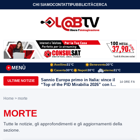
CHI SIAMO
CONTATTI
PUBBLICITÀ
CERCA
Avellino
31°C
Benevento
30°C
MENÙ
+
Caserta
30°C
Napoli
30°C
Salerno
31°C
Sannio Europa primo in Italia: vince il
ULTIME NOTIZIE
14 ORE FA
“Top of the PID Mirabilia 2026” con la
realtà virtuale nei musei del Sannio
Home
> morte
MORTE
Tutte le notizie, gli approfondimenti e gli aggiornamenti della
sezione.