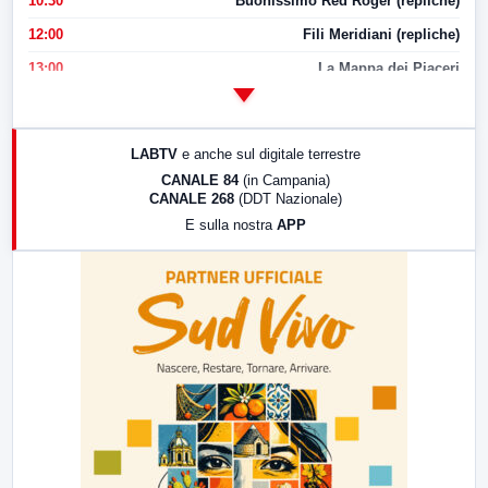
10:30
Buonissimo Red Roger (repliche)
12:00
Fili Meridiani (repliche)
13:00
La Mappa dei Piaceri
14:00
LabNews
17:00
LabNews (replica)
LABTV
e anche sul digitale terrestre
18:30
Di Faccia e di Profilo (repliche)
CANALE 84
(in Campania)
CANALE 268
(DDT Nazionale)
19:30
LabNews (Diretta)
E sulla nostra
APP
21:00
Free Sport
23:00
LabNews (replica)