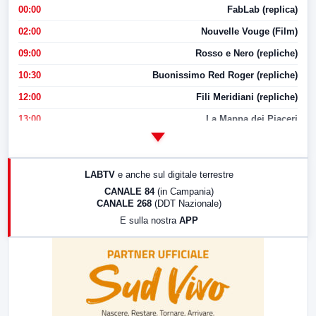
00:00
FabLab (replica)
02:00
Nouvelle Vouge (Film)
09:00
Rosso e Nero (repliche)
10:30
Buonissimo Red Roger (repliche)
12:00
Fili Meridiani (repliche)
13:00
La Mappa dei Piaceri
14:00
LabNews
17:00
LabNews (replica)
LABTV
e anche sul digitale terrestre
18:30
Di Faccia e di Profilo (repliche)
CANALE 84
(in Campania)
CANALE 268
(DDT Nazionale)
19:30
LabNews (Diretta)
E sulla nostra
APP
21:00
Free Sport
23:00
LabNews (replica)