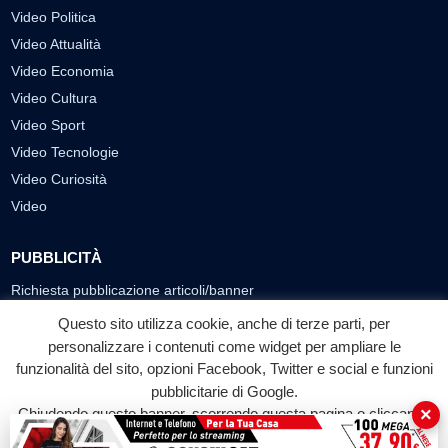
Video Politica
Video Attualità
Video Economia
Video Cultura
Video Sport
Video Tecnologie
Video Curiosità
Video
PUBBLICITÀ
Richiesta pubblicazione articoli/banner
Questo sito utilizza cookie, anche di terze parti, per
SEGUICI SUI SOCIAL
personalizzare i contenuti come widget per ampliare le
funzionalità del sito, opzioni Facebook, Twitter e social e funzioni
f
◎
▶
pubblicitarie di Google.
Facebook
Instagram
YouTube
×
Chiudendo questo banner, scorrendo questa pagina o cliccando
su qualunque suo elemento acconsenti all'uso dei cookie.