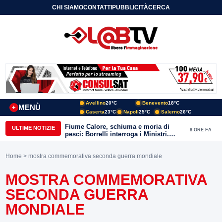
CHI SIAMO
CONTATTI
PUBBLICITÀ
CERCA
Avellino
20°C
Benevento
18°C
MENÙ
+
Caserta
23°C
Napoli
25°C
Salerno
26°C
Fiume Calore, schiuma e moria di
ULTIME NOTIZIE
8 ORE FA
pesci: Borrelli interroga i Ministri.
“Benevento paga l’assenza del
depuratore
Home
> mostra commemorativa seconda guerra mondiale
MOSTRA COMMEMORATIVA
SECONDA GUERRA
MONDIALE