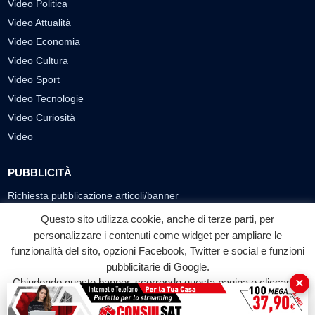
Video Politica
Video Attualità
Video Economia
Video Cultura
Video Sport
Video Tecnologie
Video Curiosità
Video
PUBBLICITÀ
Richiesta pubblicazione articoli/banner
Questo sito utilizza cookie, anche di terze parti, per
SEGUICI SUI SOCIAL
personalizzare i contenuti come widget per ampliare le
f
◎
▶
funzionalità del sito, opzioni Facebook, Twitter e social e funzioni
pubblicitarie di Google.
Facebook
Instagram
YouTube
×
Chiudendo questo banner, scorrendo questa pagina o cliccando
su qualunque suo elemento acconsenti all'uso dei cookie.