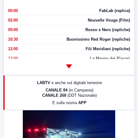
00:00
FabLab (replica)
02:00
Nouvelle Vouge (Film)
09:00
Rosso e Nero (repliche)
10:30
Buonissimo Red Roger (repliche)
12:00
Fili Meridiani (repliche)
13:00
La Mappa dei Piaceri
14:00
LabNews
17:00
LabNews (replica)
LABTV
e anche sul digitale terrestre
18:30
Di Faccia e di Profilo (repliche)
CANALE 84
(in Campania)
CANALE 268
(DDT Nazionale)
19:30
LabNews (Diretta)
E sulla nostra
APP
21:00
Free Sport
23:00
LabNews (replica)