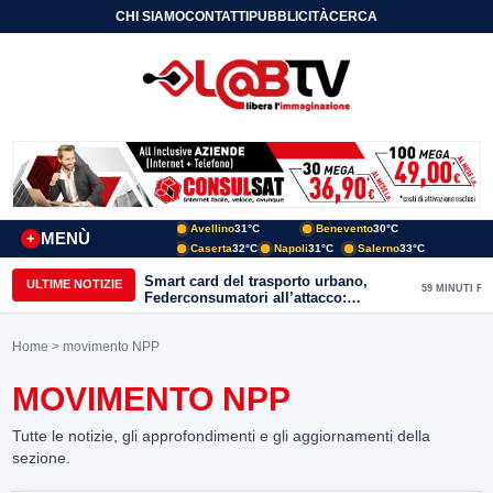
CHI SIAMO
CONTATTI
PUBBLICITÀ
CERCA
Avellino
31°C
Benevento
30°C
MENÙ
+
Caserta
32°C
Napoli
31°C
Salerno
33°C
Smart card del trasporto urbano,
ULTIME NOTIZIE
59 MINUTI FA
Federconsumatori all’attacco:
«Benevento ha bisogno di uno
sportello fisico»
Home
> movimento NPP
MOVIMENTO NPP
Tutte le notizie, gli approfondimenti e gli aggiornamenti della
sezione.