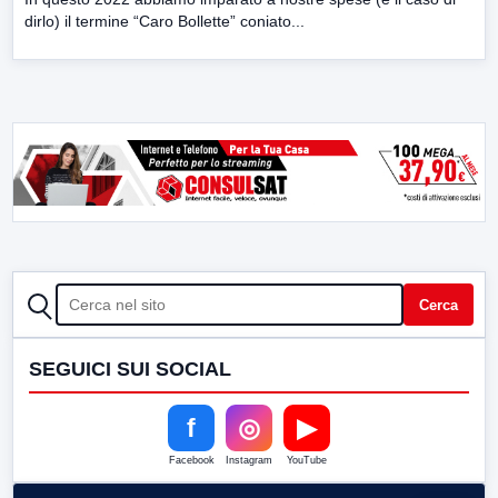
dirlo) il termine “Caro Bollette” coniato...
CERCA
Cerca
SEGUICI SUI SOCIAL
f
◎
▶
Facebook
Instagram
YouTube