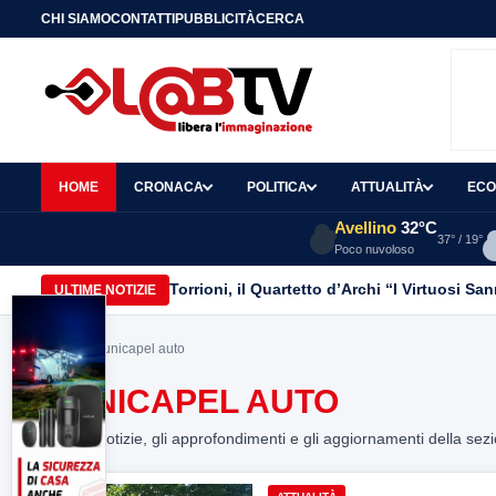
CHI SIAMO
CONTATTI
PUBBLICITÀ
CERCA
HOME
CRONACA
POLITICA
ATTUALITÀ
ECO
Avellino
32°C
37° / 19°
Poco nuvoloso
Torrioni, il Quartetto d’Archi “I Virtuosi S
ULTIME NOTIZIE
Home
> municapel auto
MUNICAPEL AUTO
Tutte le notizie, gli approfondimenti e gli aggiornamenti della sez