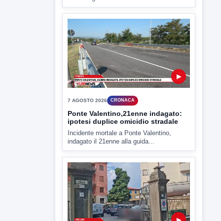
▶
7 AGOSTO 2026
CRONACA
Ponte Valentino,21enne indagato:
ipotesi duplice omicidio stradale
Incidente mortale a Ponte Valentino,
indagato il 21enne alla guida...
▶
7 AGOSTO 2026
CRONACA