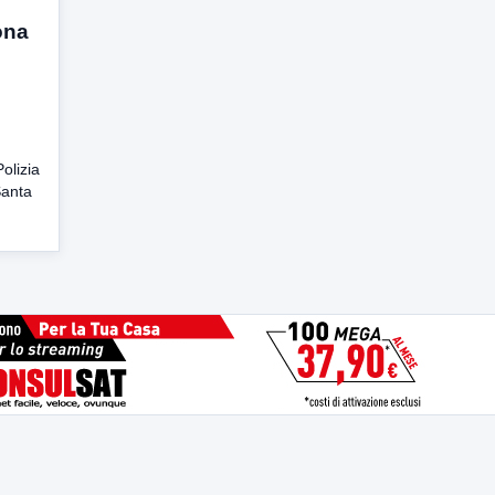
ona
olizia
Santa