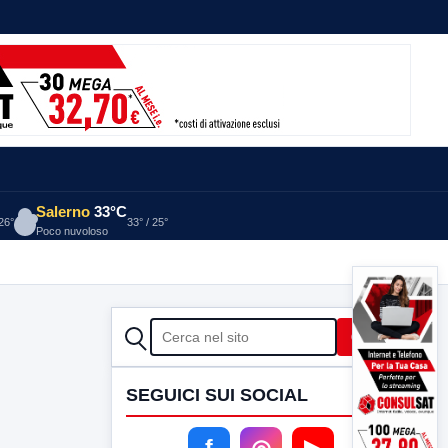
Salerno
33°C
 26°
33° / 25°
Poco nuvoloso
CERCA
Cerca
SEGUICI SUI SOCIAL
f
◎
▶