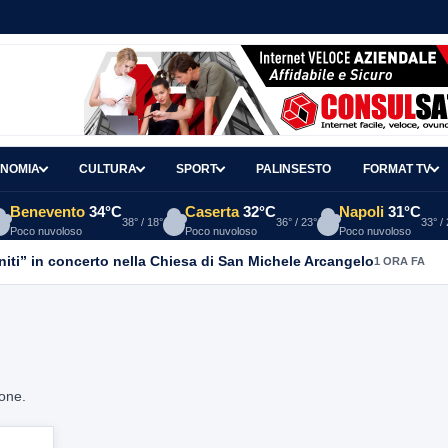
NOMIA
CULTURA
SPORT
PALINSESTO
FORMAT TV
Benevento
34°C
Caserta
32°C
Napoli
31°C
38° / 18°
36° / 23°
33° /
Poco nuvoloso
Poco nuvoloso
Poco nuvoloso
anniti” in concerto nella Chiesa di San Michele Arcangelo
1 ORA FA
ione.