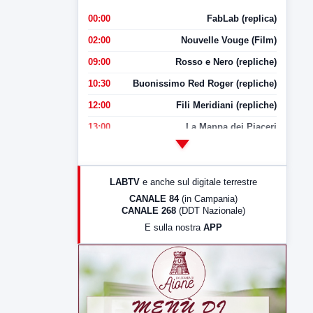
00:00
FabLab (replica)
02:00
Nouvelle Vouge (Film)
09:00
Rosso e Nero (repliche)
10:30
Buonissimo Red Roger (repliche)
12:00
Fili Meridiani (repliche)
13:00
La Mappa dei Piaceri
14:00
LabNews
17:00
LabNews (replica)
LABTV
e anche sul digitale terrestre
18:30
Di Faccia e di Profilo (repliche)
CANALE 84
(in Campania)
CANALE 268
(DDT Nazionale)
19:30
LabNews (Diretta)
E sulla nostra
APP
21:00
Free Sport
23:00
LabNews (replica)