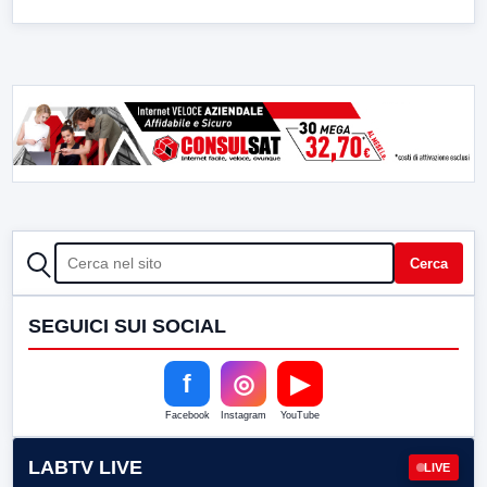
CERCA
Cerca
SEGUICI SUI SOCIAL
f
◎
▶
Facebook
Instagram
YouTube
LABTV LIVE
LIVE