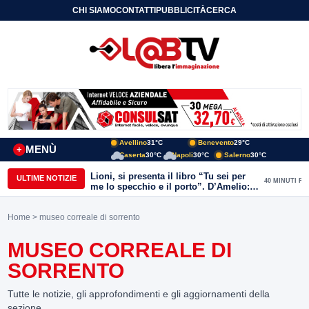
CHI SIAMO
CONTATTI
PUBBLICITÀ
CERCA
Avellino
31°C
Benevento
29°C
MENÙ
+
Caserta
30°C
Napoli
30°C
Salerno
30°C
Lioni, si presenta il libro “Tu sei per
ULTIME NOTIZIE
40 MINUTI FA
me lo specchio e il porto”. D’Amelio:
“Gettiamo un seme d’impegno futuro
per tante e tanti”
Home
> museo correale di sorrento
MUSEO CORREALE DI
SORRENTO
Tutte le notizie, gli approfondimenti e gli aggiornamenti della
sezione.