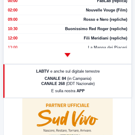
00:00
FabLab (replica)
02:00
Nouvelle Vouge (Film)
09:00
Rosso e Nero (repliche)
10:30
Buonissimo Red Roger (repliche)
12:00
Fili Meridiani (repliche)
13:00
La Mappa dei Piaceri
14:00
LabNews
17:00
LabNews (replica)
LABTV
e anche sul digitale terrestre
18:30
Di Faccia e di Profilo (repliche)
CANALE 84
(in Campania)
CANALE 268
(DDT Nazionale)
19:30
LabNews (Diretta)
E sulla nostra
APP
21:00
Free Sport
23:00
LabNews (replica)