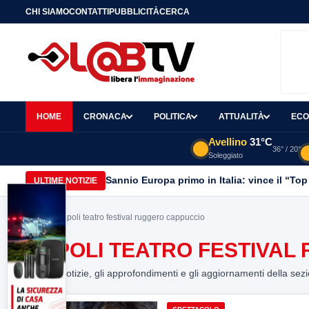
CHI SIAMO
CONTATTI
PUBBLICITÀ
CERCA
HOME
CRONACA
POLITICA
ATTUALITÀ
ECO
Avellino
31°C
36° / 20°
Soleggiato
Sannio Europa primo in Italia: vince il “Top
ULTIME NOTIZIE
Home
> napoli teatro festival ruggero cappuccio
NAPOLI TEATRO FESTIVAL
Tutte le notizie, gli approfondimenti e gli aggiornamenti della sez