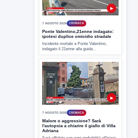
▶
7 AGOSTO 2026
CRONACA
Ponte Valentino,21enne indagato:
ipotesi duplice omicidio stradale
Incidente mortale a Ponte Valentino,
indagato il 21enne alla guida...
▶
7 AGOSTO 2026
CRONACA