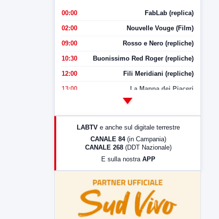
00:00
FabLab (replica)
02:00
Nouvelle Vouge (Film)
09:00
Rosso e Nero (repliche)
10:30
Buonissimo Red Roger (repliche)
12:00
Fili Meridiani (repliche)
13:00
La Mappa dei Piaceri
14:00
LabNews
17:00
LabNews (replica)
LABTV
e anche sul digitale terrestre
18:30
Di Faccia e di Profilo (repliche)
CANALE 84
(in Campania)
CANALE 268
(DDT Nazionale)
19:30
LabNews (Diretta)
E sulla nostra
APP
21:00
Free Sport
23:00
LabNews (replica)