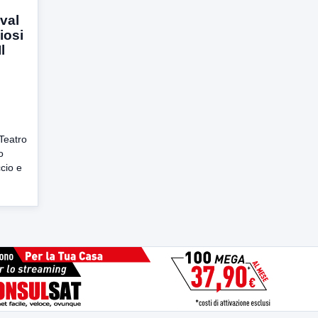
val
iosi
l
Teatro
o
cio e