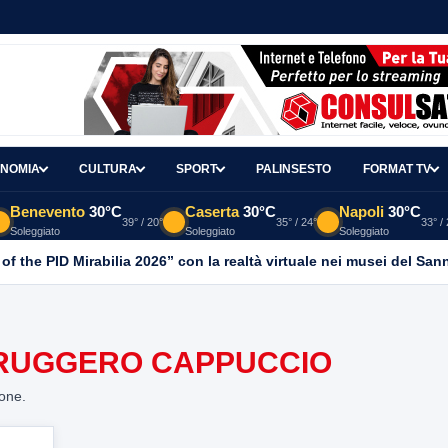
NOMIA
CULTURA
SPORT
PALINSESTO
FORMAT TV
Benevento
30°C
Caserta
30°C
Napoli
30°C
39° / 20°
35° / 24°
33° /
Soleggiato
Soleggiato
Soleggiato
 of the PID Mirabilia 2026” con la realtà virtuale nei musei del San
 RUGGERO CAPPUCCIO
ione.