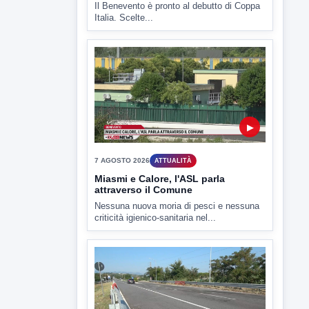
7 AGOSTO 2026
SPORT BENEVENTO
Benevento Calcio: Le scelte di
Floro Flores per il debutto di Coppa
Italia
Il Benevento è pronto al debutto di Coppa
Italia. Scelte...
▶
7 AGOSTO 2026
ATTUALITÀ
Miasmi e Calore, l'ASL parla
attraverso il Comune
Nessuna nuova moria di pesci e nessuna
criticità igienico-sanitaria nel...