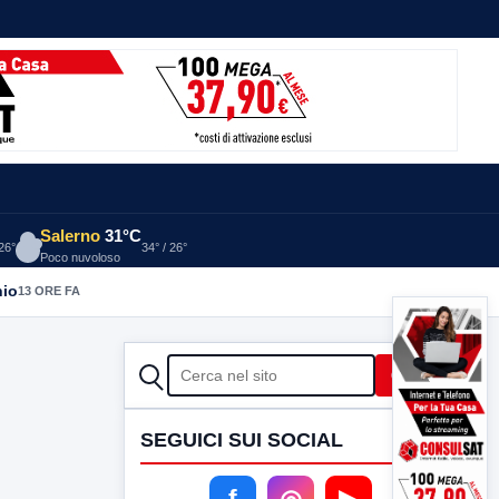
Salerno
31°C
 26°
34° / 26°
Poco nuvoloso
nio
13 ORE FA
CERCA
Cerca
SEGUICI SUI SOCIAL
f
◎
▶