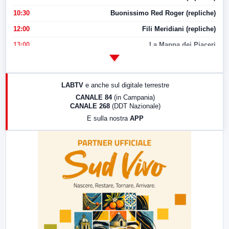
10:30
Buonissimo Red Roger (repliche)
12:00
Fili Meridiani (repliche)
13:00
La Mappa dei Piaceri
14:00
LabNews
17:00
LabNews (replica)
LABTV
e anche sul digitale terrestre
18:30
Di Faccia e di Profilo (repliche)
CANALE 84
(in Campania)
CANALE 268
(DDT Nazionale)
19:30
LabNews (Diretta)
E sulla nostra
APP
21:00
Free Sport
23:00
LabNews (replica)