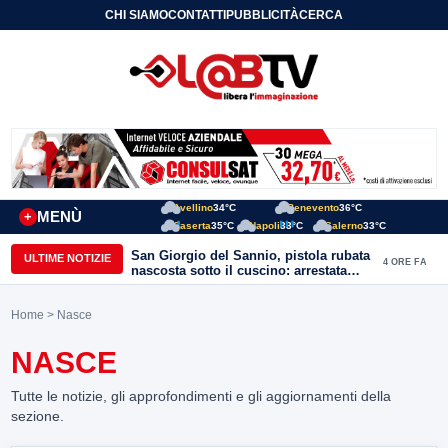
CHI SIAMO
CONTATTI
PUBBLICITÀ
CERCA
Avellino
34°C
Benevento
36°C
MENÙ
+
Caserta
35°C
Napoli
33°C
Salerno
33°C
San Giorgio del Sannio, pistola rubata
ULTIME NOTIZIE
4 ORE FA
nascosta sotto il cuscino: arrestata
51enne
Home
> Nasce
NASCE
Tutte le notizie, gli approfondimenti e gli aggiornamenti della
sezione.