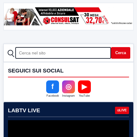
CERCA
Cerca
SEGUICI SUI SOCIAL
f
◎
▶
Facebook
Instagram
YouTube
LABTV LIVE
LIVE