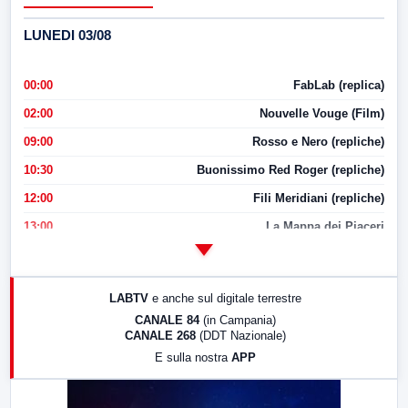
LUNEDI 03/08
00:00
FabLab (replica)
02:00
Nouvelle Vouge (Film)
09:00
Rosso e Nero (repliche)
10:30
Buonissimo Red Roger (repliche)
12:00
Fili Meridiani (repliche)
13:00
La Mappa dei Piaceri
14:00
LabNews
17:00
LabNews (replica)
LABTV
e anche sul digitale terrestre
18:30
Di Faccia e di Profilo (repliche)
CANALE 84
(in Campania)
CANALE 268
(DDT Nazionale)
19:30
LabNews (Diretta)
E sulla nostra
APP
21:00
Free Sport
23:00
LabNews (replica)