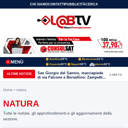
CHI SIAMO
CONTATTI
PUBBLICITÀ
CERCA
Avellino
29°C
Benevento
31°C
MENÙ
+
Caserta
30°C
Napoli
30°C
Salerno
32°C
San Giorgio del Sannio, marciapiede
ULTIME NOTIZIE
3 ORE FA
di via Falcone e Borsellino: Zampetti e
Lombardi replicano alle polemiche
Home
> natura
NATURA
Tutte le notizie, gli approfondimenti e gli aggiornamenti della
sezione.