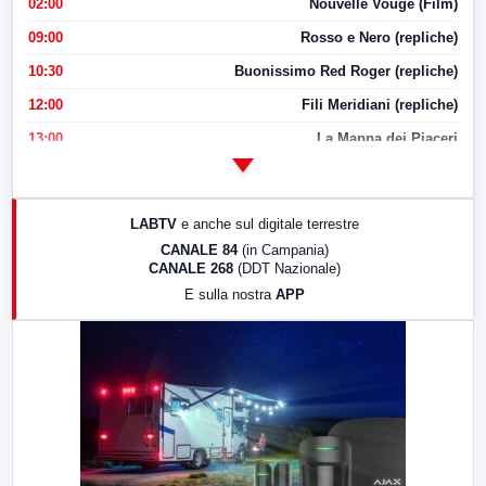
02:00
Nouvelle Vouge (Film)
09:00
Rosso e Nero (repliche)
10:30
Buonissimo Red Roger (repliche)
12:00
Fili Meridiani (repliche)
13:00
La Mappa dei Piaceri
14:00
LabNews
17:00
LabNews (replica)
LABTV
e anche sul digitale terrestre
18:30
Di Faccia e di Profilo (repliche)
CANALE 84
(in Campania)
CANALE 268
(DDT Nazionale)
19:30
LabNews (Diretta)
E sulla nostra
APP
21:00
Free Sport
23:00
LabNews (replica)