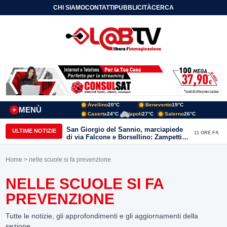
CHI SIAMO
CONTATTI
PUBBLICITÀ
CERCA
Avellino
20°C
Benevento
19°C
MENÙ
+
Caserta
24°C
Napoli
27°C
Salerno
26°C
San Giorgio del Sannio, marciapiede
ULTIME NOTIZIE
11 ORE FA
di via Falcone e Borsellino: Zampetti e
Lombardi replicano alle polemiche
Home
> nelle scuole si fa prevenzione
NELLE SCUOLE SI FA
PREVENZIONE
Tutte le notizie, gli approfondimenti e gli aggiornamenti della
sezione.