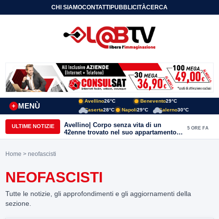
CHI SIAMO
CONTATTI
PUBBLICITÀ
CERCA
Avellino
26°C
Benevento
29°C
MENÙ
+
Caserta
28°C
Napoli
29°C
Salerno
30°C
Mastella: “Ho subito una scarica
ULTIME NOTIZIE
5 ORE FA
d’odio incredibile: ho famiglia a due
passi dal Calore”
Home
> neofascisti
NEOFASCISTI
Tutte le notizie, gli approfondimenti e gli aggiornamenti della
sezione.