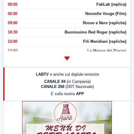
00:00
FabLab (replica)
02:00
Nouvelle Vouge (Film)
09:00
Rosso e Nero (repliche)
10:30
Buonissimo Red Roger (repliche)
12:00
Fili Meridiani (repliche)
13:00
La Mappa dei Piaceri
14:00
LabNews
17:00
LabNews (replica)
LABTV
e anche sul digitale terrestre
18:30
Di Faccia e di Profilo (repliche)
CANALE 84
(in Campania)
CANALE 268
(DDT Nazionale)
19:30
LabNews (Diretta)
E sulla nostra
APP
21:00
Free Sport
23:00
LabNews (replica)