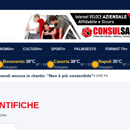
NOMIA
CULTURA
SPORT
PALINSESTO
FORMAT TV
Benevento
38°C
Caserta
38°C
Napoli
35°C
38° / 18°
38° / 23°
36° /
Soleggiato
Soleggiato
Soleggiato
ipendi ancora in ritardo: “Non è più sostenibile”
4 ORE FA
NTIFICHE
ione.