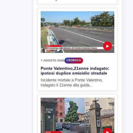
Miasmi e Calore, l'ASL parla
attraverso il Comune
Nessuna nuova moria di pesci e nessuna
criticità igienico-sanitaria nel...
▶
7 AGOSTO 2026
CRONACA
Ponte Valentino,21enne indagato:
ipotesi duplice omicidio stradale
Incidente mortale a Ponte Valentino,
indagato il 21enne alla guida...