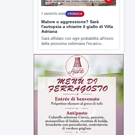
▶
7 AGOSTO 2026
CRONACA
Malore o aggressione? Sarà
l'autopsia a chiarire il giallo di Villa
Adriana
Sarà affidato con ogni probabilità all'inizio
della prossima settimana l'incarico...