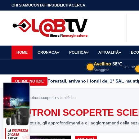
CHI SIAMO
CONTATTI
PUBBLICITÀ
CERCA
HOME
CRONACA
POLITICA
ATTUALITÀ
ECO
Avellino
36°C
37° / 20°
Soleggiato
Forestali, arrivano i fondi del 1° SAL ma st
ULTIME NOTIZIE
Home
> Neutroni scoperte scientifiche
NEUTRONI SCOPERTE SCIE
Tutte le notizie, gli approfondimenti e gli aggiornamenti della sez