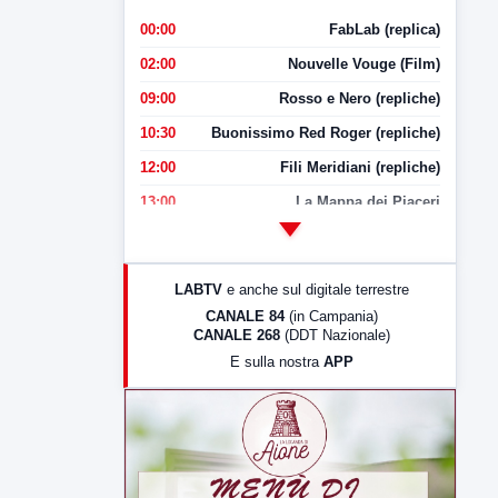
00:00
FabLab (replica)
02:00
Nouvelle Vouge (Film)
09:00
Rosso e Nero (repliche)
10:30
Buonissimo Red Roger (repliche)
12:00
Fili Meridiani (repliche)
13:00
La Mappa dei Piaceri
14:00
LabNews
17:00
LabNews (replica)
LABTV
e anche sul digitale terrestre
18:30
Di Faccia e di Profilo (repliche)
CANALE 84
(in Campania)
CANALE 268
(DDT Nazionale)
19:30
LabNews (Diretta)
E sulla nostra
APP
21:00
Free Sport
23:00
LabNews (replica)