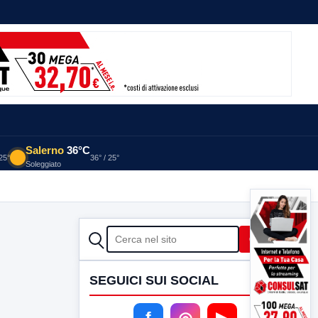
Salerno
36°C
 25°
36° / 25°
Soleggiato
CERCA
Cerca
SEGUICI SUI SOCIAL
f
◎
▶