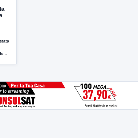
ta
e
stata
e...