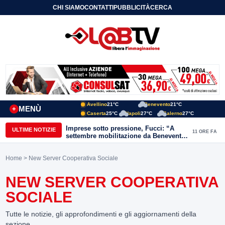
CHI SIAMO
CONTATTI
PUBBLICITÀ
CERCA
Avellino
21°C
Benevento
21°C
MENÙ
+
Caserta
25°C
Napoli
27°C
Salerno
27°C
Imprese sotto pressione, Fucci: “A
ULTIME NOTIZIE
11 ORE FA
settembre mobilitazione da Benevento
e Avellino”
Home
> New Server Cooperativa Sociale
NEW SERVER COOPERATIVA
SOCIALE
Tutte le notizie, gli approfondimenti e gli aggiornamenti della
sezione.