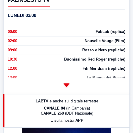
PALINSESTO TV
LUNEDI 03/08
00:00
FabLab (replica)
02:00
Nouvelle Vouge (Film)
09:00
Rosso e Nero (repliche)
10:30
Buonissimo Red Roger (repliche)
12:00
Fili Meridiani (repliche)
13:00
La Mappa dei Piaceri
14:00
LabNews
17:00
LabNews (replica)
LABTV
e anche sul digitale terrestre
18:30
Di Faccia e di Profilo (repliche)
CANALE 84
(in Campania)
CANALE 268
(DDT Nazionale)
19:30
LabNews (Diretta)
E sulla nostra
APP
21:00
Free Sport
23:00
LabNews (replica)