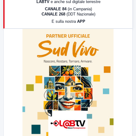
LABTV
e anche sul digitale terrestre
18:30
Di Faccia e di Profilo (repliche)
CANALE 84
(in Campania)
CANALE 268
(DDT Nazionale)
19:30
LabNews (Diretta)
E sulla nostra
APP
21:00
Free Sport
23:00
LabNews (replica)