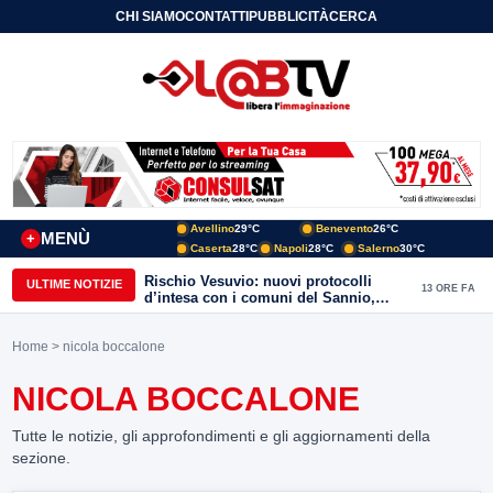
CHI SIAMO
CONTATTI
PUBBLICITÀ
CERCA
Avellino
29°C
Benevento
26°C
MENÙ
+
Caserta
28°C
Napoli
28°C
Salerno
30°C
Rischio Vesuvio: nuovi protocolli
ULTIME NOTIZIE
13 ORE FA
d’intesa con i comuni del Sannio,
firmato il protocollo con Arpaise
Home
> nicola boccalone
NICOLA BOCCALONE
Tutte le notizie, gli approfondimenti e gli aggiornamenti della
sezione.