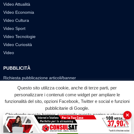
Video Attualità
Video Economia
Video Cultura
Video Sport
Video Tecnologie
Video Curiosità
Video
PUBBLICITÀ
Richiesta pubblicazione articoli/banner
Questo sito utilizza cookie, anche di terze parti, per
SEGUICI SUI SOCIAL
personalizzare i contenuti come widget per ampliare le
funzionalità del sito, opzioni Facebook, Twitter e social e funzioni
f
◎
▶
pubblicitarie di Google.
Facebook
Instagram
YouTube
×
Chiudendo questo banner, scorrendo questa pagina o cliccando
su qualunque suo elemento acconsenti all'uso dei cookie.
© 2026 LABTV - Tutti i diritti riservati
Accetta