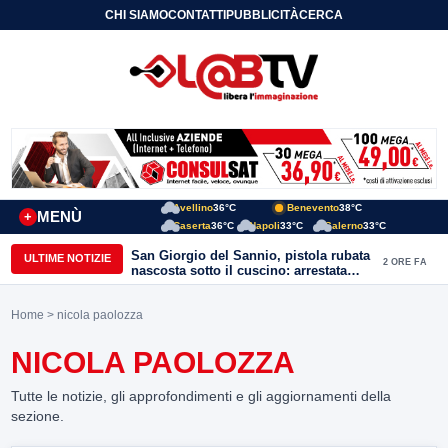
CHI SIAMO
CONTATTI
PUBBLICITÀ
CERCA
Avellino
36°C
Benevento
38°C
MENÙ
+
Caserta
36°C
Napoli
33°C
Salerno
33°C
San Giorgio del Sannio, pistola rubata
ULTIME NOTIZIE
2 ORE FA
nascosta sotto il cuscino: arrestata
51enne
Home
> nicola paolozza
NICOLA PAOLOZZA
Tutte le notizie, gli approfondimenti e gli aggiornamenti della
sezione.