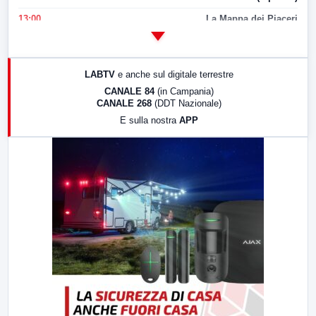
13:00
La Mappa dei Piaceri
14:00
LabNews
17:00
LabNews (replica)
LABTV
e anche sul digitale terrestre
18:30
Di Faccia e di Profilo (repliche)
CANALE 84
(in Campania)
CANALE 268
(DDT Nazionale)
19:30
LabNews (Diretta)
E sulla nostra
APP
21:00
Free Sport
23:00
LabNews (replica)