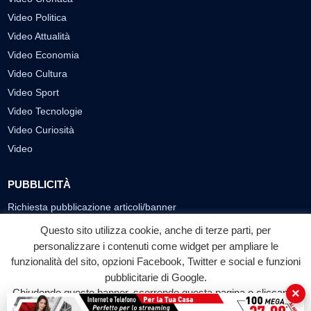
Video Politica
Video Attualità
Video Economia
Video Cultura
Video Sport
Video Tecnologie
Video Curiosità
Video
PUBBLICITÀ
Richiesta pubblicazione articoli/banner
Questo sito utilizza cookie, anche di terze parti, per
SEGUICI SUI SOCIAL
personalizzare i contenuti come widget per ampliare le
f
◎
▶
funzionalità del sito, opzioni Facebook, Twitter e social e funzioni
pubblicitarie di Google.
Facebook
Instagram
YouTube
×
Chiudendo questo banner, scorrendo questa pagina o cliccando
su qualunque suo elemento acconsenti all'uso dei cookie.