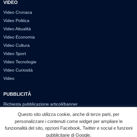
VIDEO
Video Cronaca
Video Politica
Video Attualità
Video Economia
Video Cultura
Video Sport
Video Tecnologie
Video Curiosità
Video
PUBBLICITÀ
Richiesta pubblicazione articoli/banner
Questo sito utilizza cookie, anche di terze parti, per
SEGUICI SUI SOCIAL
personalizzare i contenuti come widget per ampliare le
f
◎
▶
funzionalità del sito, opzioni Facebook, Twitter e social e funzioni
pubblicitarie di Google.