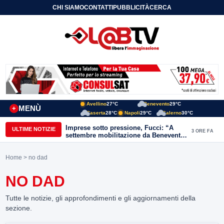
CHI SIAMO
CONTATTI
PUBBLICITÀ
CERCA
Avellino
27°C
Benevento
29°C
MENÙ
+
Caserta
28°C
Napoli
29°C
Salerno
30°C
Imprese sotto pressione, Fucci: “A
ULTIME NOTIZIE
3 ORE FA
settembre mobilitazione da Benevento
e Avellino”
Home
> no dad
NO DAD
Tutte le notizie, gli approfondimenti e gli aggiornamenti della
sezione.