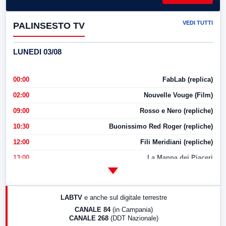
VEDI TUTTI
PALINSESTO TV
LUNEDI 03/08
00:00
FabLab (replica)
02:00
Nouvelle Vouge (Film)
09:00
Rosso e Nero (repliche)
10:30
Buonissimo Red Roger (repliche)
12:00
Fili Meridiani (repliche)
13:00
La Mappa dei Piaceri
14:00
LabNews
17:00
LabNews (replica)
LABTV
e anche sul digitale terrestre
18:30
Di Faccia e di Profilo (repliche)
CANALE 84
(in Campania)
CANALE 268
(DDT Nazionale)
19:30
LabNews (Diretta)