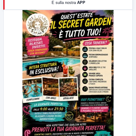
E sulla nostra
APP
21:00
Free Sport
23:00
LabNews (replica)