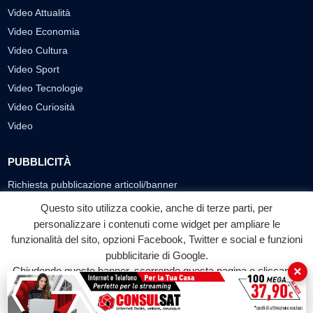
Video Attualità
Video Economia
Video Cultura
Video Sport
Video Tecnologie
Video Curiosità
Video
PUBBLICITÀ
Richiesta pubblicazione articoli/banner
Questo sito utilizza cookie, anche di terze parti, per
SEGUICI SUI SOCIAL
personalizzare i contenuti come widget per ampliare le
funzionalità del sito, opzioni Facebook, Twitter e social e funzioni
f
◎
▶
pubblicitarie di Google.
Facebook
Instagram
YouTube
×
Chiudendo questo banner, scorrendo questa pagina o cliccando
su qualunque suo elemento acconsenti all'uso dei cookie.
© 2026 LABTV - Tutti i diritti riservati
Accetta