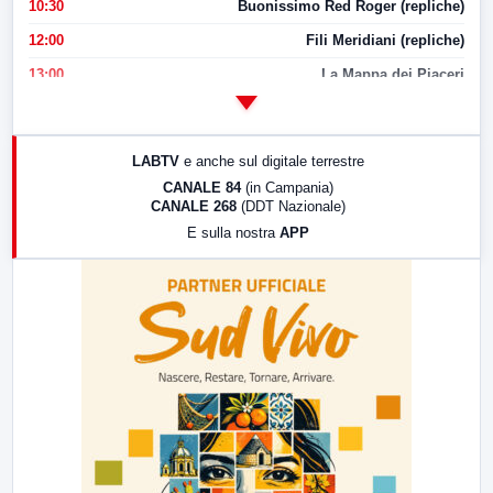
10:30
Buonissimo Red Roger (repliche)
12:00
Fili Meridiani (repliche)
13:00
La Mappa dei Piaceri
14:00
LabNews
17:00
LabNews (replica)
LABTV
e anche sul digitale terrestre
18:30
Di Faccia e di Profilo (repliche)
CANALE 84
(in Campania)
CANALE 268
(DDT Nazionale)
19:30
LabNews (Diretta)
E sulla nostra
APP
21:00
Free Sport
23:00
LabNews (replica)