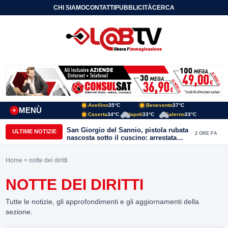
CHI SIAMO
CONTATTI
PUBBLICITÀ
CERCA
Avellino
35°C
Benevento
37°C
MENÙ
+
Caserta
34°C
Napoli
33°C
Salerno
33°C
San Giorgio del Sannio, pistola rubata
ULTIME NOTIZIE
2 ORE FA
nascosta sotto il cuscino: arrestata
51enne
Home
> notte dei diritti
NOTTE DEI DIRITTI
Tutte le notizie, gli approfondimenti e gli aggiornamenti della
sezione.