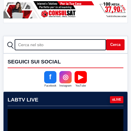
CERCA
Cerca
SEGUICI SUI SOCIAL
f
◎
▶
Facebook
Instagram
YouTube
LABTV LIVE
LIVE