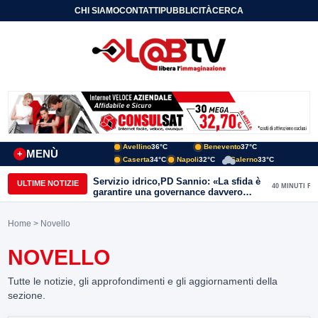
CHI SIAMO
CONTATTI
PUBBLICITÀ
CERCA
Avellino
36°C
Benevento
37°C
MENÙ
+
Caserta
34°C
Napoli
32°C
Salerno
33°C
Servizio idrico,PD Sannio: «La sfida è
ULTIME NOTIZIE
40 MINUTI FA
garantire una governance davvero
pubblica»
Home
> Novello
NOVELLO
Tutte le notizie, gli approfondimenti e gli aggiornamenti della
sezione.