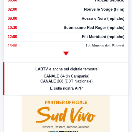
00:00
FabLab (replica)
02:00
Nouvelle Vouge (Film)
09:00
Rosso e Nero (repliche)
10:30
Buonissimo Red Roger (repliche)
12:00
Fili Meridiani (repliche)
13:00
La Mappa dei Piaceri
14:00
LabNews
17:00
LabNews (replica)
LABTV
e anche sul digitale terrestre
18:30
Di Faccia e di Profilo (repliche)
CANALE 84
(in Campania)
CANALE 268
(DDT Nazionale)
19:30
LabNews (Diretta)
E sulla nostra
APP
21:00
Free Sport
23:00
LabNews (replica)