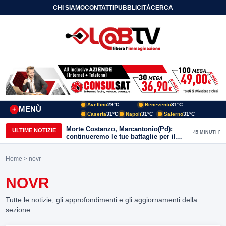
CHI SIAMO
CONTATTI
PUBBLICITÀ
CERCA
Avellino
29°C
Benevento
31°C
MENÙ
+
Caserta
31°C
Napoli
31°C
Salerno
31°C
Morte Costanzo, Marcantonio(Pd):
ULTIME NOTIZIE
45 MINUTI FA
continueremo le tue battaglie per il
Sannio
Home
> novr
NOVR
Tutte le notizie, gli approfondimenti e gli aggiornamenti della
sezione.