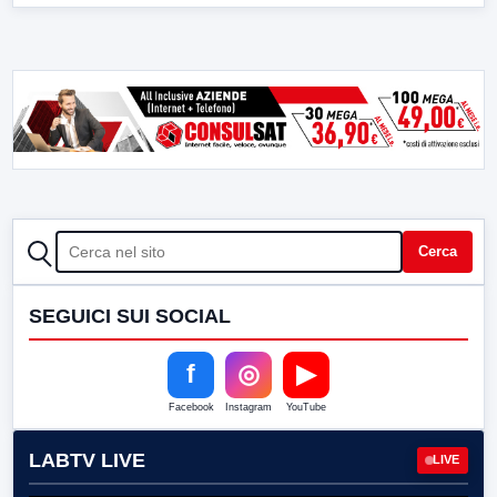
CERCA
Cerca
SEGUICI SUI SOCIAL
f
◎
▶
Facebook
Instagram
YouTube
LABTV LIVE
LIVE