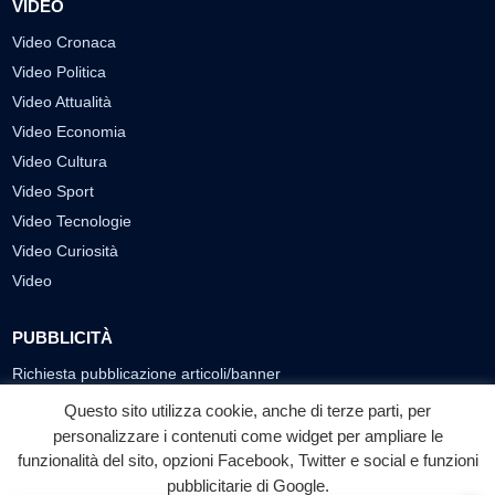
VIDEO
Video Cronaca
Video Politica
Video Attualità
Video Economia
Video Cultura
Video Sport
Video Tecnologie
Video Curiosità
Video
PUBBLICITÀ
Richiesta pubblicazione articoli/banner
Questo sito utilizza cookie, anche di terze parti, per
SEGUICI SUI SOCIAL
personalizzare i contenuti come widget per ampliare le
funzionalità del sito, opzioni Facebook, Twitter e social e funzioni
f
◎
▶
pubblicitarie di Google.