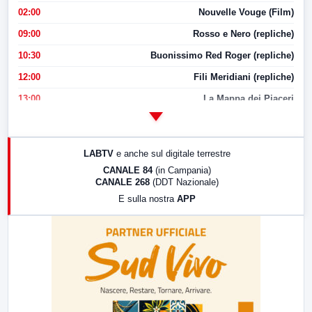
02:00
Nouvelle Vouge (Film)
09:00
Rosso e Nero (repliche)
10:30
Buonissimo Red Roger (repliche)
12:00
Fili Meridiani (repliche)
13:00
La Mappa dei Piaceri
14:00
LabNews
17:00
LabNews (replica)
LABTV
e anche sul digitale terrestre
18:30
Di Faccia e di Profilo (repliche)
CANALE 84
(in Campania)
CANALE 268
(DDT Nazionale)
19:30
LabNews (Diretta)
E sulla nostra
APP
21:00
Free Sport
23:00
LabNews (replica)