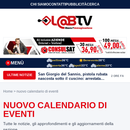
CHI SIAMO
CONTATTI
PUBBLICITÀ
CERCA
Avellino
36°C
Benevento
38°C
MENÙ
+
Caserta
36°C
Napoli
33°C
Salerno
33°C
San Giorgio del Sannio, pistola rubata
ULTIME NOTIZIE
2 ORE FA
nascosta sotto il cuscino: arrestata
51enne
Home
> nuovo calendario di eventi
NUOVO CALENDARIO DI
EVENTI
Tutte le notizie, gli approfondimenti e gli aggiornamenti della
sezione.