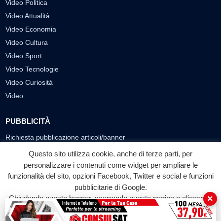
Video Politica
Video Attualità
Video Economia
Video Cultura
Video Sport
Video Tecnologie
Video Curiosità
Video
PUBBLICITÀ
Richiesta pubblicazione articoli/banner
Questo sito utilizza cookie, anche di terze parti, per
SEGUICI SUI SOCIAL
personalizzare i contenuti come widget per ampliare le
funzionalità del sito, opzioni Facebook, Twitter e social e funzioni
f
◎
▶
pubblicitarie di Google.
Facebook
Instagram
YouTube
×
Chiudendo questo banner, scorrendo questa pagina o cliccando
su qualunque suo elemento acconsenti all'uso dei cookie.