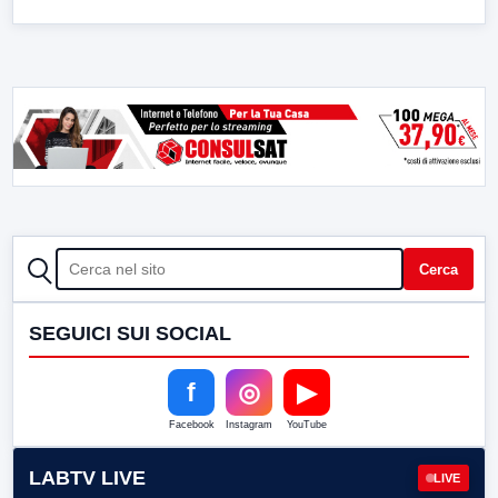
CERCA
Cerca
SEGUICI SUI SOCIAL
f
◎
▶
Facebook
Instagram
YouTube
LABTV LIVE
LIVE