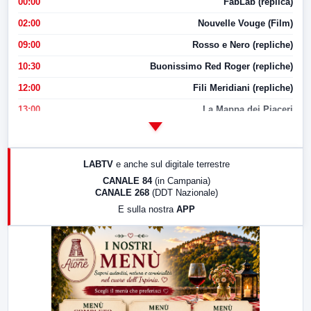
00:00
FabLab (replica)
02:00
Nouvelle Vouge (Film)
09:00
Rosso e Nero (repliche)
10:30
Buonissimo Red Roger (repliche)
12:00
Fili Meridiani (repliche)
13:00
La Mappa dei Piaceri
14:00
LabNews
17:00
LabNews (replica)
LABTV
e anche sul digitale terrestre
18:30
Di Faccia e di Profilo (repliche)
CANALE 84
(in Campania)
CANALE 268
(DDT Nazionale)
19:30
LabNews (Diretta)
E sulla nostra
APP
21:00
Free Sport
23:00
LabNews (replica)