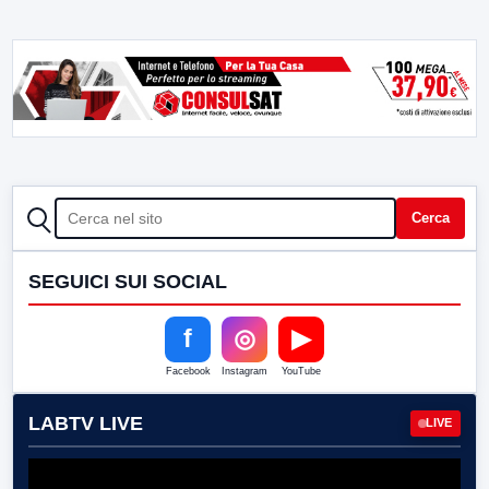
CERCA
Cerca
SEGUICI SUI SOCIAL
f
◎
▶
Facebook
Instagram
YouTube
LABTV LIVE
LIVE