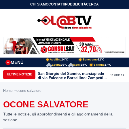
CHI SIAMO
CONTATTI
PUBBLICITÀ
CERCA
Avellino
24°C
Benevento
22°C
MENÙ
+
Caserta
26°C
Napoli
28°C
Salerno
27°C
San Giorgio del Sannio, marciapiede
ULTIME NOTIZIE
15 ORE FA
di via Falcone e Borsellino: Zampetti e
Lombardi replicano alle polemiche
Home
> ocone salvatore
OCONE SALVATORE
Tutte le notizie, gli approfondimenti e gli aggiornamenti della
sezione.