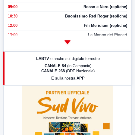
09:00
Rosso e Nero (repliche)
10:30
Buonissimo Red Roger (repliche)
12:00
Fili Meridiani (repliche)
13:00
La Mappa dei Piaceri
14:00
LabNews
17:00
LabNews (replica)
LABTV
e anche sul digitale terrestre
18:30
Di Faccia e di Profilo (repliche)
CANALE 84
(in Campania)
CANALE 268
(DDT Nazionale)
19:30
LabNews (Diretta)
E sulla nostra
APP
21:00
Free Sport
23:00
LabNews (replica)