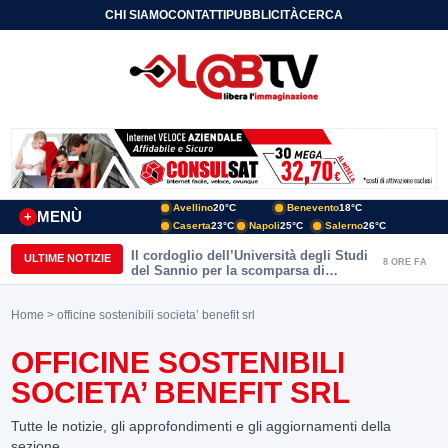
CHI SIAMO
CONTATTI
PUBBLICITÀ
CERCA
Avellino
20°C
Benevento
18°C
MENÙ
+
Caserta
23°C
Napoli
25°C
Salerno
26°C
Il cordoglio dell’Università degli Studi
ULTIME NOTIZIE
8 ORE FA
del Sannio per la scomparsa di
Roberto Costanzo
Home
> officine sostenibili societa’ benefit srl
OFFICINE SOSTENIBILI
SOCIETA’ BENEFIT SRL
Tutte le notizie, gli approfondimenti e gli aggiornamenti della
sezione.