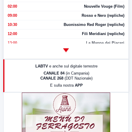
02:00
Nouvelle Vouge (Film)
09:00
Rosso e Nero (repliche)
10:30
Buonissimo Red Roger (repliche)
12:00
Fili Meridiani (repliche)
13:00
La Mappa dei Piaceri
14:00
LabNews
17:00
LabNews (replica)
LABTV
e anche sul digitale terrestre
18:30
Di Faccia e di Profilo (repliche)
CANALE 84
(in Campania)
CANALE 268
(DDT Nazionale)
19:30
LabNews (Diretta)
E sulla nostra
APP
21:00
Free Sport
23:00
LabNews (replica)