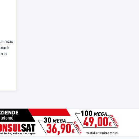
’inizio
piadi
ma a