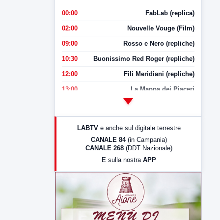
00:00
FabLab (replica)
02:00
Nouvelle Vouge (Film)
09:00
Rosso e Nero (repliche)
10:30
Buonissimo Red Roger (repliche)
12:00
Fili Meridiani (repliche)
13:00
La Mappa dei Piaceri
14:00
LabNews
17:00
LabNews (replica)
LABTV
e anche sul digitale terrestre
18:30
Di Faccia e di Profilo (repliche)
CANALE 84
(in Campania)
CANALE 268
(DDT Nazionale)
19:30
LabNews (Diretta)
E sulla nostra
APP
21:00
Free Sport
23:00
LabNews (replica)