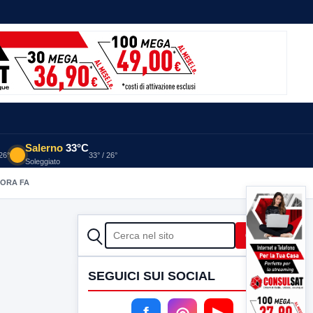
Salerno
33°C
 26°
33° / 26°
Soleggiato
 ORA FA
CERCA
Cerca
SEGUICI SUI SOCIAL
f
◎
▶