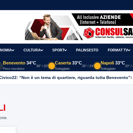
NOMIA
CULTURA
SPORT
PALINSESTO
FORMAT TV
Benevento
34°C
Caserta
33°C
Napoli
33°C
38° / 20°
35° / 24°
33° /
Poco nuvoloso
Soleggiato
Soleggiato
, Civico22: “Non è un tema di quartiere, riguarda tutta Benevento”
1
LI
ione.