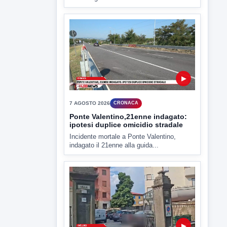
7 AGOSTO 2026
ATTUALITÀ
Miasmi e Calore, l'ASL parla
attraverso il Comune
Nessuna nuova moria di pesci e nessuna
criticità igienico-sanitaria nel...
▶
7 AGOSTO 2026
CRONACA
Ponte Valentino,21enne indagato:
ipotesi duplice omicidio stradale
Incidente mortale a Ponte Valentino,
indagato il 21enne alla guida...