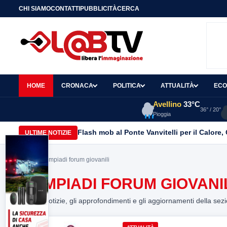
CHI SIAMO
CONTATTI
PUBBLICITÀ
CERCA
HOME
CRONACA
POLITICA
ATTUALITÀ
ECO
Avellino
33°C
36° / 20°
Pioggia
Flash mob al Ponte Vanvitelli per il Calore
ULTIME NOTIZIE
Home
> olimpiadi forum giovanili
OLIMPIADI FORUM GIOVANI
Tutte le notizie, gli approfondimenti e gli aggiornamenti della sez