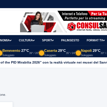
NOMIA
CULTURA
SPORT
PALINSESTO
FORMAT TV
Benevento
27°C
Caserta
29°C
Napoli
29°C
39° / 20°
35° / 24°
33° /
Soleggiato
Soleggiato
Soleggiato
 of the PID Mirabilia 2026” con la realtà virtuale nei musei del San
ione.