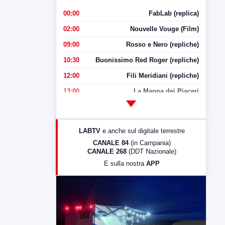
00:00
FabLab (replica)
02:00
Nouvelle Vouge (Film)
09:00
Rosso e Nero (repliche)
10:30
Buonissimo Red Roger (repliche)
12:00
Fili Meridiani (repliche)
13:00
La Mappa dei Piaceri
14:00
LabNews
17:00
LabNews (replica)
LABTV
e anche sul digitale terrestre
18:30
Di Faccia e di Profilo (repliche)
CANALE 84
(in Campania)
CANALE 268
(DDT Nazionale)
19:30
LabNews (Diretta)
E sulla nostra
APP
21:00
Free Sport
23:00
LabNews (replica)