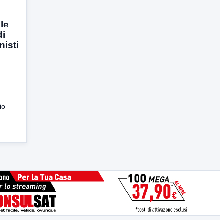
lle
di
nisti
io