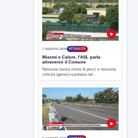
7 AGOSTO 2026
SPORT BENEVENTO
Benevento Calcio: Le scelte di
Floro Flores per il debutto di Coppa
Italia
Il Benevento è pronto al debutto di Coppa
Italia. Scelte...
▶
7 AGOSTO 2026
ATTUALITÀ
Miasmi e Calore, l'ASL parla
attraverso il Comune
Nessuna nuova moria di pesci e nessuna
criticità igienico-sanitaria nel...