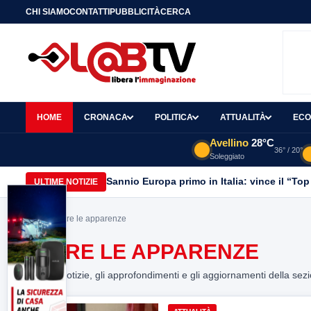
CHI SIAMO
CONTATTI
PUBBLICITÀ
CERCA
HOME
CRONACA
POLITICA
ATTUALITÀ
ECO
Avellino
28°C
36° / 20°
Soleggiato
Sannio Europa primo in Italia: vince il “Top
ULTIME NOTIZIE
Home
> oltre le apparenze
OLTRE LE APPARENZE
Tutte le notizie, gli approfondimenti e gli aggiornamenti della sez