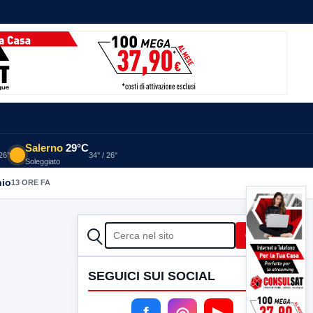
Salerno
29°C
 26°
34° / 26°
Soleggiato
nio
13 ORE FA
CERCA
Cerca
SEGUICI SUI SOCIAL
f
◎
▶