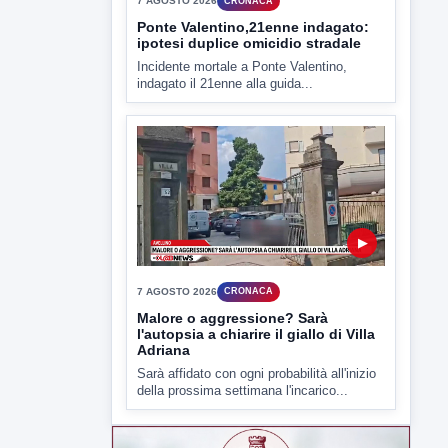
▶
7 AGOSTO 2026
CRONACA
Ponte Valentino,21enne indagato:
ipotesi duplice omicidio stradale
Incidente mortale a Ponte Valentino,
indagato il 21enne alla guida...
▶
7 AGOSTO 2026
CRONACA