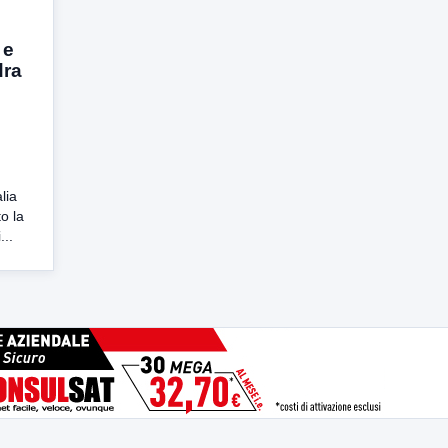
 e
dra
lia
o la
...