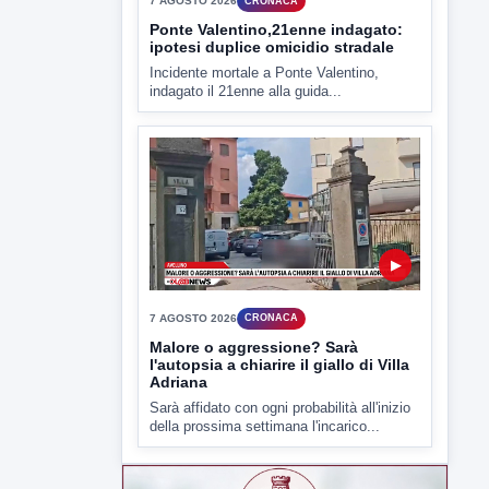
▶
7 AGOSTO 2026
CRONACA
Ponte Valentino,21enne indagato:
ipotesi duplice omicidio stradale
Incidente mortale a Ponte Valentino,
indagato il 21enne alla guida...
▶
7 AGOSTO 2026
CRONACA
Malore o aggressione? Sarà
l'autopsia a chiarire il giallo di Villa
Adriana
Sarà affidato con ogni probabilità all'inizio