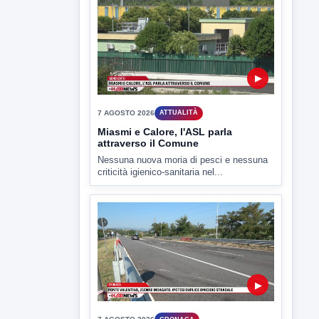
Il Benevento è pronto al debutto di Coppa
Italia. Scelte...
▶
7 AGOSTO 2026
ATTUALITÀ
Miasmi e Calore, l'ASL parla
attraverso il Comune
Nessuna nuova moria di pesci e nessuna
criticità igienico-sanitaria nel...