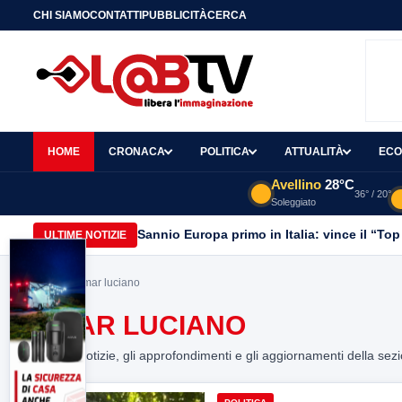
CHI SIAMO
CONTATTI
PUBBLICITÀ
CERCA
HOME
CRONACA
POLITICA
ATTUALITÀ
ECO
Avellino
28°C
36° / 20°
Soleggiato
Sannio Europa primo in Italia: vince il “Top
ULTIME NOTIZIE
Home
> Omar luciano
OMAR LUCIANO
Tutte le notizie, gli approfondimenti e gli aggiornamenti della sez