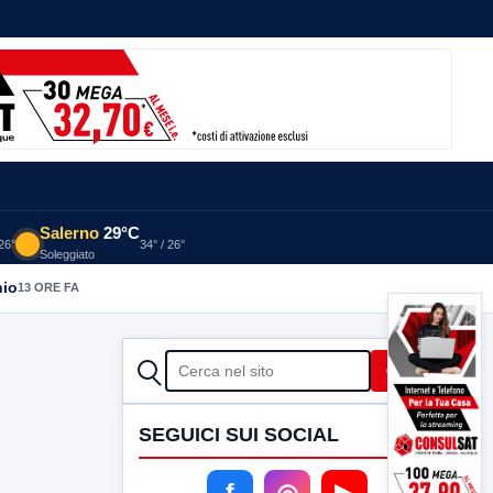
Salerno
29°C
 26°
34° / 26°
Soleggiato
nio
13 ORE FA
CERCA
Cerca
SEGUICI SUI SOCIAL
f
◎
▶