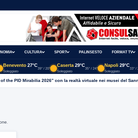
NOMIA
CULTURA
SPORT
PALINSESTO
FORMAT TV
Benevento
27°C
Caserta
29°C
Napoli
29°C
39° / 20°
35° / 24°
33° /
Soleggiato
Soleggiato
Soleggiato
 of the PID Mirabilia 2026” con la realtà virtuale nei musei del San
ione.