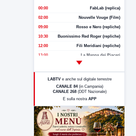
00:00
FabLab (replica)
02:00
Nouvelle Vouge (Film)
09:00
Rosso e Nero (repliche)
10:30
Buonissimo Red Roger (repliche)
12:00
Fili Meridiani (repliche)
13:00
La Mappa dei Piaceri
14:00
LabNews
17:00
LabNews (replica)
LABTV
e anche sul digitale terrestre
18:30
Di Faccia e di Profilo (repliche)
CANALE 84
(in Campania)
CANALE 268
(DDT Nazionale)
19:30
LabNews (Diretta)
E sulla nostra
APP
21:00
Free Sport
23:00
LabNews (replica)