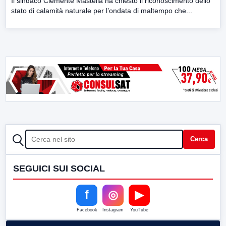
Il sindaco Clemente Mastella ha chiesto il riconoscimento dello
stato di calamità naturale per l’ondata di maltempo che...
CERCA
Cerca
SEGUICI SUI SOCIAL
f
◎
▶
Facebook
Instagram
YouTube