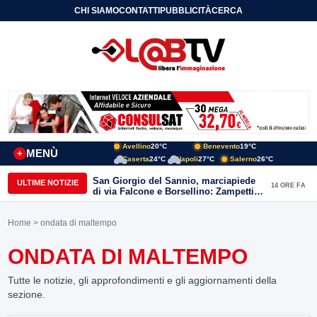
CHI SIAMO
CONTATTI
PUBBLICITÀ
CERCA
Avellino
20°C
Benevento
19°C
MENÙ
+
Caserta
24°C
Napoli
27°C
Salerno
26°C
San Giorgio del Sannio, marciapiede
ULTIME NOTIZIE
14 ORE FA
di via Falcone e Borsellino: Zampetti e
Lombardi replicano alle polemiche
Home
> ondata di maltempo
ONDATA DI MALTEMPO
Tutte le notizie, gli approfondimenti e gli aggiornamenti della
sezione.