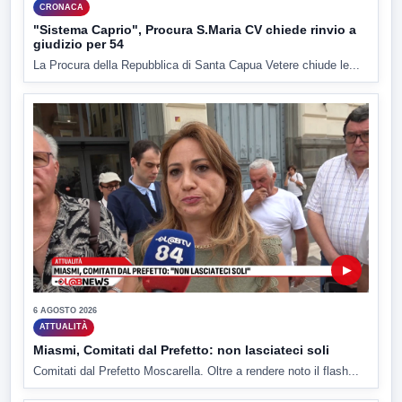
CRONACA
"Sistema Caprio", Procura S.Maria CV chiede rinvio a
giudizio per 54
La Procura della Repubblica di Santa Capua Vetere chiude le...
▶
6 AGOSTO 2026
ATTUALITÀ
Miasmi, Comitati dal Prefetto: non lasciateci soli
Comitati dal Prefetto Moscarella. Oltre a rendere noto il flash...