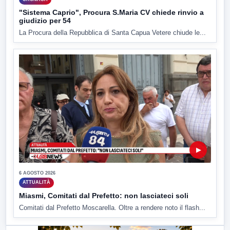
"Sistema Caprio", Procura S.Maria CV chiede rinvio a
giudizio per 54
La Procura della Repubblica di Santa Capua Vetere chiude le...
▶
6 AGOSTO 2026
ATTUALITÀ
Miasmi, Comitati dal Prefetto: non lasciateci soli
Comitati dal Prefetto Moscarella. Oltre a rendere noto il flash...