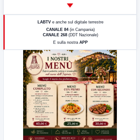
14:00
LabNews
17:00
LabNews (replica)
LABTV
e anche sul digitale terrestre
18:30
Di Faccia e di Profilo (repliche)
CANALE 84
(in Campania)
CANALE 268
(DDT Nazionale)
19:30
LabNews (Diretta)
E sulla nostra
APP
21:00
Free Sport
23:00
LabNews (replica)