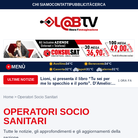
CHI SIAMO
CONTATTI
PUBBLICITÀ
CERCA
Avellino
34°C
Benevento
34°C
MENÙ
+
Caserta
32°C
Napoli
31°C
Salerno
31°C
Lioni, si presenta il libro “Tu sei per
ULTIME NOTIZIE
1 ORA FA
me lo specchio e il porto”. D’Amelio:
“Gettiamo un seme d’impegno futuro
per tante e tanti”
Home
> Operatori Socio Sanitari
OPERATORI SOCIO
SANITARI
Tutte le notizie, gli approfondimenti e gli aggiornamenti della
sezione.