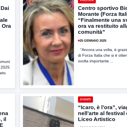
POLITICA
“Dai
Centro sportivo Bi
Morante (Forza Itali
ale
“Finalmente una sv
. Ora
ora va restituito all
comunità”
25 GENNAIO 2025
“Ancora una volta, è grazie
di Forza Italia che si è ott
svolta importante....
Comuni
E 2025
eto
EVENTI
“Icaro, è l’ora”, vi
ena
nell’arte al festival
 il
Liceo Artistico
 E