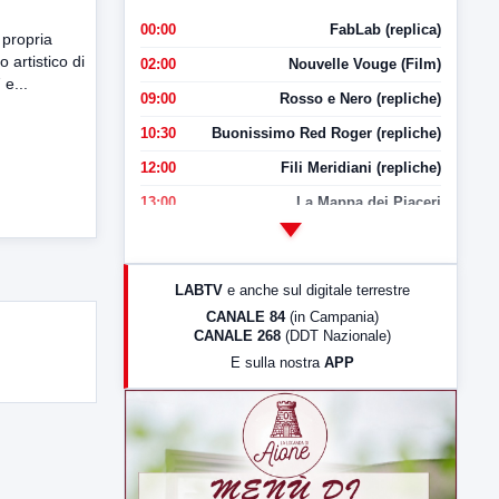
00:00
FabLab (replica)
propria
 artistico di
02:00
Nouvelle Vouge (Film)
e...
09:00
Rosso e Nero (repliche)
10:30
Buonissimo Red Roger (repliche)
12:00
Fili Meridiani (repliche)
13:00
La Mappa dei Piaceri
14:00
LabNews
17:00
LabNews (replica)
LABTV
e anche sul digitale terrestre
18:30
Di Faccia e di Profilo (repliche)
CANALE 84
(in Campania)
CANALE 268
(DDT Nazionale)
19:30
LabNews (Diretta)
E sulla nostra
APP
21:00
Free Sport
23:00
LabNews (replica)