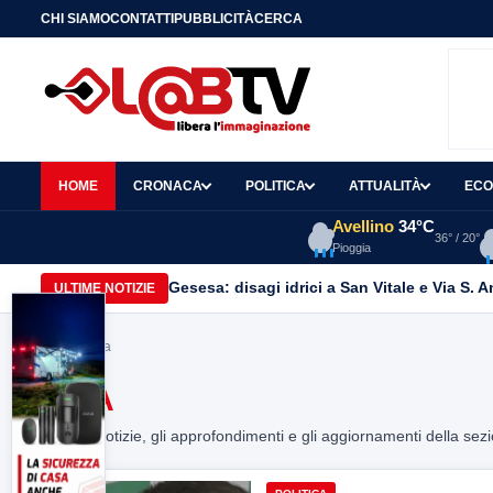
CHI SIAMO
CONTATTI
PUBBLICITÀ
CERCA
HOME
CRONACA
POLITICA
ATTUALITÀ
ECO
Avellino
34°C
36° / 20°
Pioggia
Gesesa: disagi idrici a San Vitale e Via S. 
ULTIME NOTIZIE
Home
> ora
ORA
Tutte le notizie, gli approfondimenti e gli aggiornamenti della sez