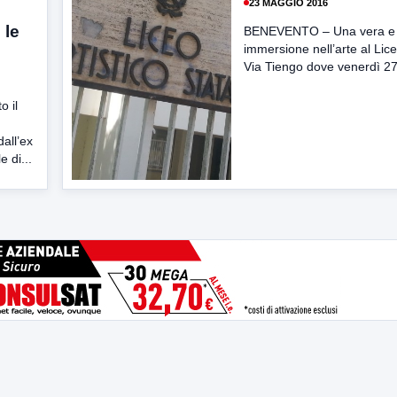
23 MAGGIO 2016
 le
BENEVENTO – Una vera e 
immersione nell’arte al Liceo
Via Tiengo dove venerdì 27 
o il
dall’ex
 di...