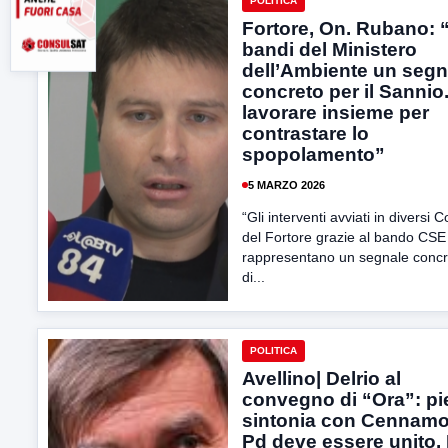
POLITICA
Fortore, On. Rubano: 
bandi del Ministero
dell’Ambiente un segn
concreto per il Sannio
lavorare insieme per
contrastare lo
spopolamento”
5 MARZO 2026
“Gli interventi avviati in diversi 
del Fortore grazie al bando CS
rappresentano un segnale concr
di...
POLITICA
Avellino| Delrio al
convegno di “Ora”: pi
sintonia con Cennamo,
Pd deve essere unito.