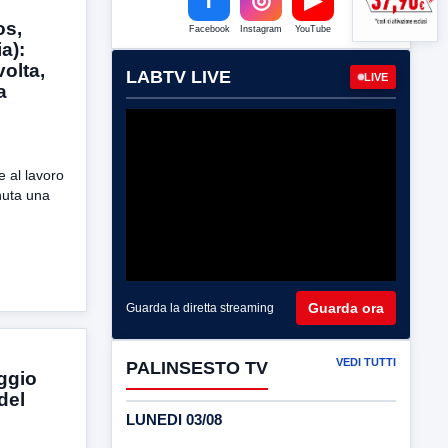
os,
Facebook
Instagram
YouTube
a):
olta,
LABTV LIVE
LIVE
a
 al lavoro
enuta una
Guarda ora
Guarda la diretta streaming
VEDI TUTTI
PALINSESTO TV
aggio
 del
LUNEDI 03/08