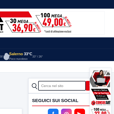
Salerno
33°C
 26°
33° / 26°
Poco nuvoloso
CERCA
Cerca
SEGUICI SUI SOCIAL
f
◎
▶