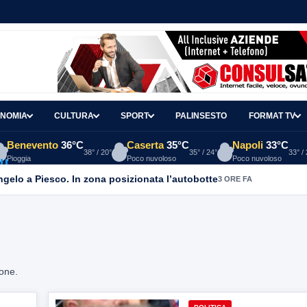
NOMIA
CULTURA
SPORT
PALINSESTO
FORMAT TV
Benevento
36°C
Caserta
35°C
Napoli
33°C
38° / 20°
35° / 24°
33° /
Pioggia
Poco nuvoloso
Poco nuvoloso
Angelo a Piesco. In zona posizionata l’autobotte
3 ORE FA
ione.