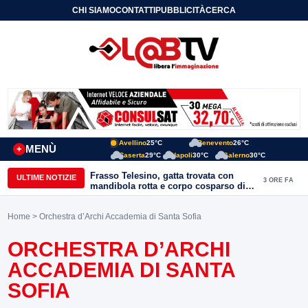
CHI SIAMO
CONTATTI
PUBBLICITÀ
CERCA
Avellino
25°C
Benevento
26°C
MENÙ
+
Caserta
29°C
Napoli
30°C
Salerno
30°C
Frasso Telesino, gatta trovata con
ULTIME NOTIZIE
3 ORE FA
mandibola rotta e corpo cosparso di
colla: “Atto di inaudita crudeltà”
Home
> Orchestra d’Archi Accademia di Santa Sofia
ORCHESTRA D’ARCHI
ACCADEMIA DI SANTA
SOFIA