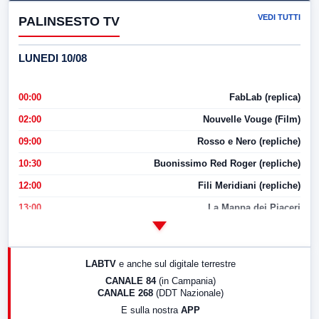
VEDI TUTTI
PALINSESTO TV
LUNEDI 10/08
00:00
FabLab (replica)
02:00
Nouvelle Vouge (Film)
09:00
Rosso e Nero (repliche)
10:30
Buonissimo Red Roger (repliche)
12:00
Fili Meridiani (repliche)
13:00
La Mappa dei Piaceri
14:00
LabNews
17:00
LabNews (replica)
LABTV
e anche sul digitale terrestre
18:30
Di Faccia e di Profilo (repliche)
CANALE 84
(in Campania)
CANALE 268
(DDT Nazionale)
19:30
LabNews (Diretta)
E sulla nostra
APP
21:00
Free Sport