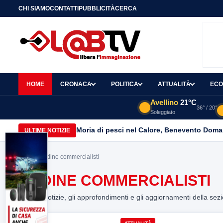
CHI SIAMO
CONTATTI
PUBBLICITÀ
CERCA
HOME
CRONACA
POLITICA
ATTUALITÀ
ECO
Avellino
21°C
36° / 20°
Soleggiato
Moria di pesci nel Calore, Benevento Doma
ULTIME NOTIZIE
Home
> ordine commercialisti
ORDINE COMMERCIALISTI
Tutte le notizie, gli approfondimenti e gli aggiornamenti della sez