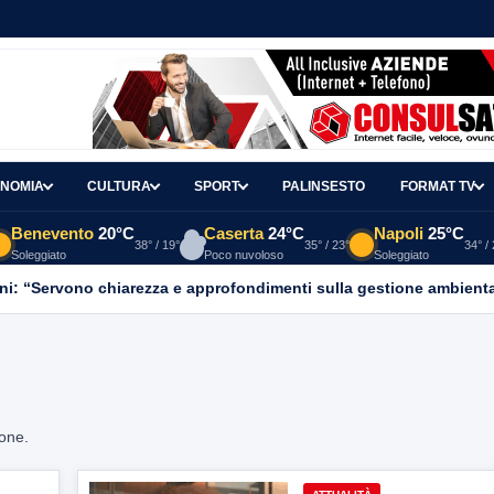
NOMIA
CULTURA
SPORT
PALINSESTO
FORMAT TV
Benevento
20°C
Caserta
24°C
Napoli
25°C
38° / 19°
35° / 23°
34° /
Soleggiato
Poco nuvoloso
Soleggiato
ni: “Servono chiarezza e approfondimenti sulla gestione ambient
ione.