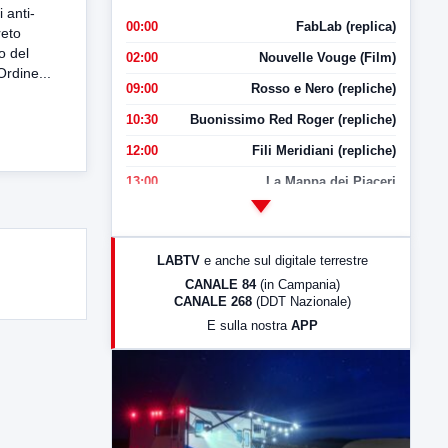
 anti-
00:00
FabLab (replica)
reto
lo del
02:00
Nouvelle Vouge (Film)
rdine...
09:00
Rosso e Nero (repliche)
10:30
Buonissimo Red Roger (repliche)
12:00
Fili Meridiani (repliche)
13:00
La Mappa dei Piaceri
14:00
LabNews
17:00
LabNews (replica)
LABTV
e anche sul digitale terrestre
18:30
Di Faccia e di Profilo (repliche)
CANALE 84
(in Campania)
CANALE 268
(DDT Nazionale)
19:30
LabNews (Diretta)
E sulla nostra
APP
21:00
Free Sport
23:00
LabNews (replica)