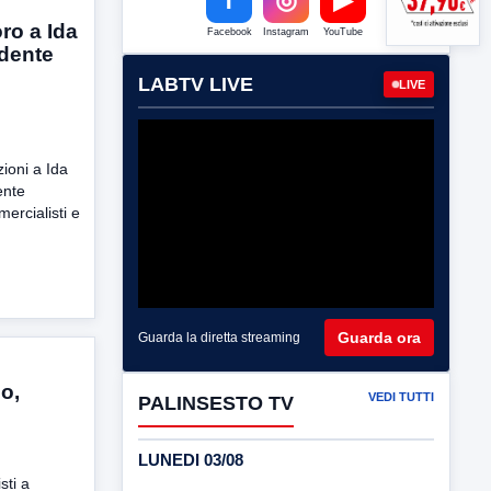
ro a Ida
Facebook
Instagram
YouTube
dente
LABTV LIVE
LIVE
ioni a Ida
ente
ercialisti e
Guarda ora
Guarda la diretta streaming
o,
VEDI TUTTI
PALINSESTO TV
LUNEDI 03/08
sti a