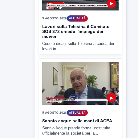
Miasmi, si infiamma il dibattito
politico
lL caso dei miasmi a Ponte Valentino
approda anche nel...
▶
5 AGOSTO 2026
ATTUALITÀ
Lavori sulla Telesina il Comitato
SOS 372 chiede l'impiego dei
movieri
Code e disagi sulla Telesina a causa dei
lavori in...