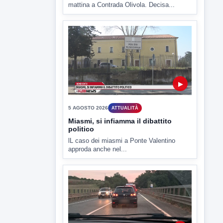
▶
5 AGOSTO 2026
ATTUALITÀ
Hanon-Evo, i lavoratori dicono sì al
piano industriale
L'assemblea dei lavoratori Hanon questa
mattina a Contrada Olivola. Decisa...
▶
5 AGOSTO 2026
ATTUALITÀ