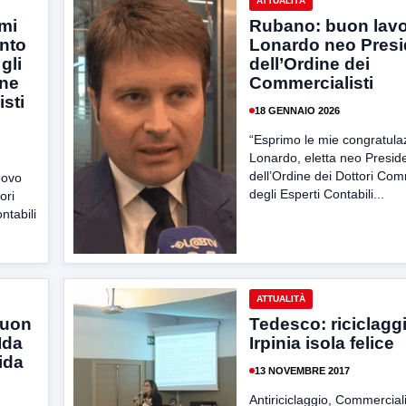
ATTUALITÀ
mi
Rubano: buon lavo
nto
Lonardo neo Presi
gli
dell’Ordine dei
one
Commercialisti
sti
18 GENNAIO 2026
“Esprimo le mie congratulaz
Lonardo, eletta neo Presid
dell’Ordine dei Dottori Comm
nnovo
degli Esperti Contabili...
ori
ntabili
ATTUALITÀ
Buon
Tedesco: riciclaggi
Ida
Irpinia isola felice
ida
13 NOVEMBRE 2017
Antiriciclaggio, Commerciali