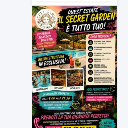
▶
5 AGOSTO 2026
ATTUALITÀ
Sannio acque nelle mani di ACEA
Sannio Acque prende forma: costituita
ufficialmente la società per la...