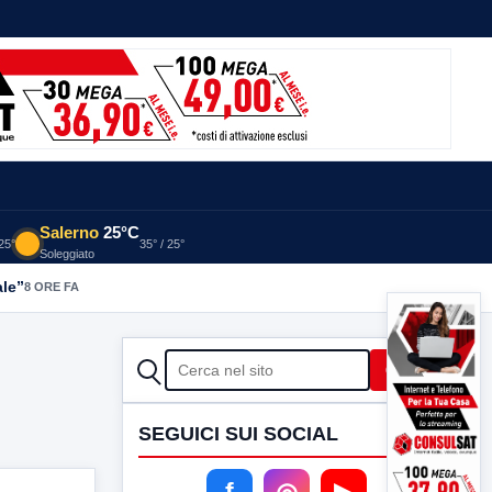
Salerno
25°C
 25°
35° / 25°
Soleggiato
ale”
8 ORE FA
CERCA
Cerca
SEGUICI SUI SOCIAL
f
◎
▶