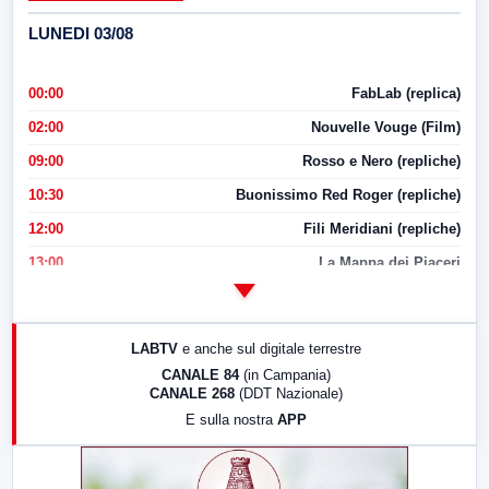
LUNEDI 03/08
00:00
FabLab (replica)
02:00
Nouvelle Vouge (Film)
09:00
Rosso e Nero (repliche)
10:30
Buonissimo Red Roger (repliche)
12:00
Fili Meridiani (repliche)
13:00
La Mappa dei Piaceri
14:00
LabNews
17:00
LabNews (replica)
LABTV
e anche sul digitale terrestre
18:30
Di Faccia e di Profilo (repliche)
CANALE 84
(in Campania)
CANALE 268
(DDT Nazionale)
19:30
LabNews (Diretta)
E sulla nostra
APP
21:00
Free Sport
23:00
LabNews (replica)