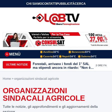
CHI SIAMO
CONTATTI
PUBBLICITÀ
CERCA
Avellino
32°C
Benevento
33°C
MENÙ
+
Caserta
34°C
Napoli
34°C
Salerno
34°C
Forestali, arrivano i fondi del 1° SAL
ULTIME NOTIZIE
2 ORE FA
ma stipendi ancora in ritardo: “Non è
più sostenibile”
Home
> organizzazioni sindacali agricole
ORGANIZZAZIONI
SINDACALI AGRICOLE
Tutte le notizie, gli approfondimenti e gli aggiornamenti della
sezione.