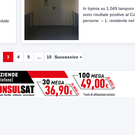
In Irpinia su 1.049 tamponi 
sono risultate positive al C
persone: – 1, residente nel
pedale
3
4
5
…
10
Successivo »