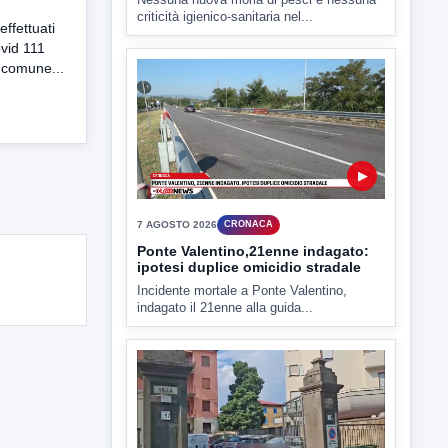
effettuati
ovid 111
 comune...
▶
7 AGOSTO 2026
CRONACA
Ponte Valentino,21enne indagato:
ipotesi duplice omicidio stradale
Incidente mortale a Ponte Valentino,
indagato il 21enne alla guida...
▶
7 AGOSTO 2026
CRONACA