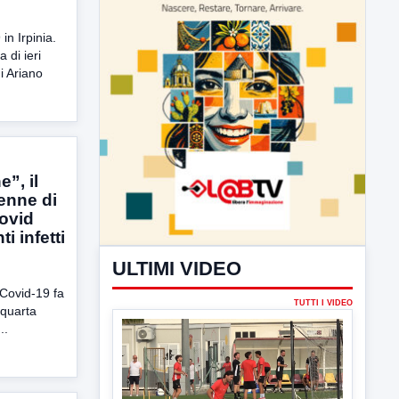
in Irpinia.
 di ieri
i Ariano
”, il
enne di
ULTIMI VIDEO
Covid
i infetti
TUTTI I VIDEO
 Covid-19 fa
a quarta
..
▶