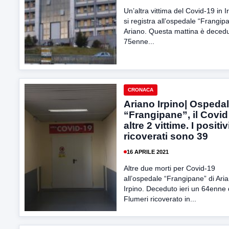
Un’altra vittima del Covid-19 in I
si registra all’ospedale “Frangip
Ariano. Questa mattina è deced
75enne...
CRONACA
Ariano Irpino| Ospeda
“Frangipane”, il Covid
altre 2 vittime. I positiv
ricoverati sono 39
16 APRILE 2021
Altre due morti per Covid-19
all’ospedale “Frangipane” di Ari
Irpino. Deceduto ieri un 64enne 
Flumeri ricoverato in...