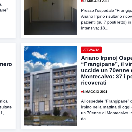
13 MAGGIO 2021
e,
pane”
Presso l’ospedale “Frangip
Ariano Irpino risultano ricov
.
pazienti (su 7 posti letto) i
Intensiva; 18...
ATTUALITÀ
Ariano Irpino| Osp
mero
“Frangipane”, il vi
uccide un 70enne 
Montecalvo: 37 i po
ricoverati
6 MAGGIO 2021
nica
All’ospedale “Frangipane” d
sultate
Irpino nella mattina di ogg
 1,
un 70enne di Montecalvo Ir
da...