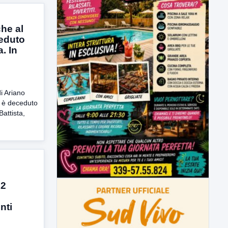
che al
eduto
. In
i Ariano
i, è deceduto
attista,
 2
nti