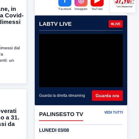
ne, in
Facebook
Instagram
YouTube
da Covid-
 dimessi
LABTV LIVE
LIVE
imessi dal
ra
enti: un
Guarda ora
Guarda la diretta streaming
verati
VEDI TUTTI
PALINSESTO TV
o a 31.
ssi da
LUNEDI 03/08