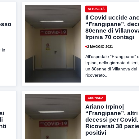
ATTUALITÀ
Il Covid uccide an
esso
“Frangipane”, dec
80enne di Villanova
Irpinia 70 contagi
2 MAGGIO 2021
 in
All’ospedale “Frangipane” d
Irpino, nella giornata di ier
un 80enne di Villanova del B
ricoverato...
CRONACA
Ariano Irpino|
si
“Frangipane”, altri
i
decessi per Covid.
nti
Ricoverati 38 pazie
positivi