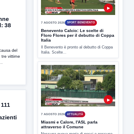
7 AGOSTO 2026
SPORT BENEVENTO
Benevento Calcio: Le scelte di
Floro Flores per il debutto di Coppa
Italia
nne
: 38
Il Benevento è pronto al debutto di Coppa
Italia. Scelte...
 causa del
tre vittime
..
▶
7 AGOSTO 2026
ATTUALITÀ
Miasmi e Calore, l'ASL parla
 111
attraverso il Comune
Nessuna nuova moria di pesci e nessuna
zienti
criticità igienico-sanitaria nel...