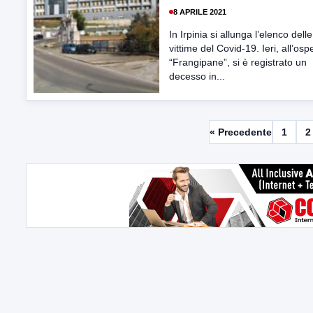
8 APRILE 2021
In Irpinia si allunga l’elenco delle
vittime del Covid-19. Ieri, all’os
“Frangipane”, si è registrato un
decesso in...
« Precedente
1
2