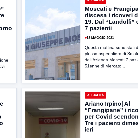
ATTUALITÀ
e”
Moscati e Frangipa
re
discesa i ricoveri 
19. Dal “Landolfi”
torno
7 pazienti
18 MAGGIO 2021
Questa mattina sono stati d
plesso ospedaliero di Solof
dell’Azienda Moscati 7 pazi
zione
51enne di Mercato...
ivi
ATTUALITÀ
le
Ariano Irpino| Al
“Frangipane” i rico
o
per Covid scendon
lo
Tre i pazienti dime
ieri