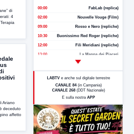
00:00
FabLab (replica)
ane” di
erati: 4
02:00
Nouvelle Vouge (Film)
n Terapia
09:00
Rosso e Nero (repliche)
10:30
Buonissimo Red Roger (repliche)
12:00
Fili Meridiani (repliche)
13:00
La Mappa dei Piaceri
edale
14:00
LabNews
rus
di
17:00
LabNews (replica)
sitivi
LABTV
e anche sul digitale terrestre
18:30
Di Faccia e di Profilo (repliche)
CANALE 84
(in Campania)
CANALE 268
(DDT Nazionale)
19:30
LabNews (Diretta)
E sulla nostra
APP
21:00
Free Sport
i Ariano
i è deceduto
23:00
LabNews (replica)
pino affetto