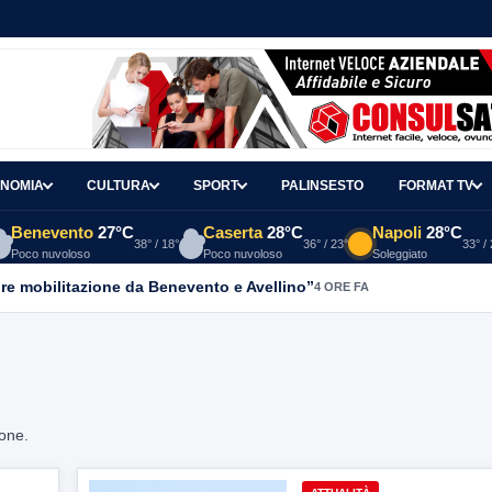
NOMIA
CULTURA
SPORT
PALINSESTO
FORMAT TV
Benevento
27°C
Caserta
28°C
Napoli
28°C
38° / 18°
36° / 23°
33° /
Poco nuvoloso
Poco nuvoloso
Soleggiato
re mobilitazione da Benevento e Avellino”
4 ORE FA
ione.