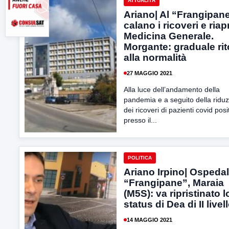
ATTUALITÀ
Ariano| Al “Frangipan
calano i ricoveri e riap
Medicina Generale.
Morgante: graduale ri
alla normalità
27 MAGGIO 2021
Alla luce dell’andamento della
pandemia e a seguito della ridu
dei ricoveri di pazienti covid posit
presso il...
POLITICA
Ariano Irpino| Ospeda
“Frangipane”, Maraia
(M5S): va ripristinato l
status di Dea di II livel
14 MAGGIO 2021