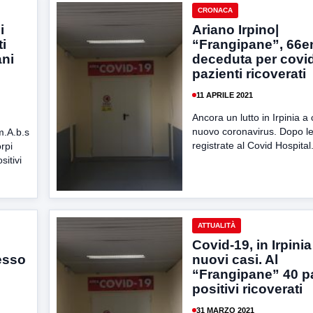
CRONACA
i
Ariano Irpino|
i
“Frangipane”, 66e
ani
deceduta per covid
pazienti ricoverati
11 APRILE 2021
Ancora un lutto in Irpinia a
nuovo coronavirus. Dopo le 
m.A.b.s
registrate al Covid Hospital.
rpi
sitivi
ATTUALITÀ
Covid-19, in Irpinia
esso
nuovi casi. Al
“Frangipane” 40 pa
positivi ricoverati
31 MARZO 2021