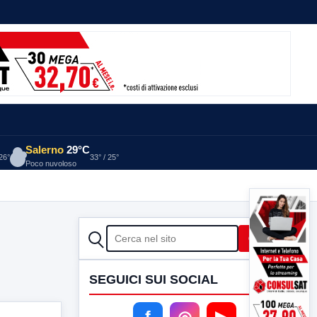
Salerno
29°C
 26°
33° / 25°
Poco nuvoloso
CERCA
Cerca
SEGUICI SUI SOCIAL
f
◎
▶