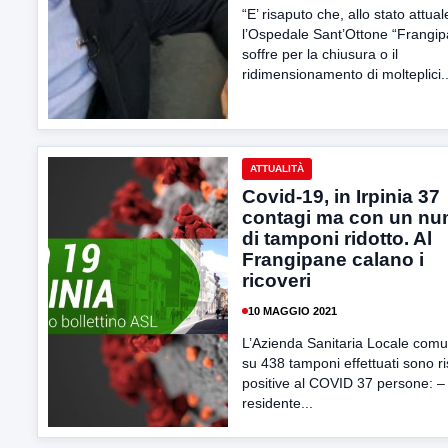
“E’ risaputo che, allo stato attual
l’Ospedale Sant’Ottone “Frangi
soffre per la chiusura o il
ridimensionamento di molteplici..
ATTUALITÀ
Covid-19, in Irpinia 37
contagi ma con un nu
di tamponi ridotto. Al
Frangipane calano i
ricoveri
10 MAGGIO 2021
L’Azienda Sanitaria Locale comu
su 438 tamponi effettuati sono ri
positive al COVID 37 persone: –
residente...