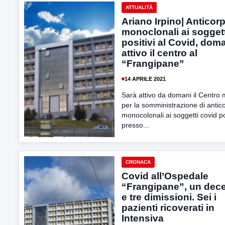
ATTUALITÀ
Ariano Irpino| Anticorp
monoclonali ai soggett
positivi al Covid, dom
attivo il centro al
“Frangipane”
14 APRILE 2021
Sarà attivo da domani il Centro 
per la somministrazione di antico
monocolonali ai soggetti covid po
presso...
CRONACA
Covid all’Ospedale
“Frangipane”, un dec
e tre dimissioni. Sei i
pazienti ricoverati in
Intensiva