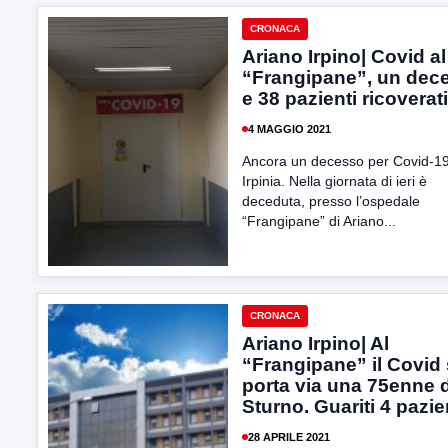
CRONACA
Ariano Irpino| Covid al
“Frangipane”, un dec
e 38 pazienti ricoverati
4 MAGGIO 2021
Ancora un decesso per Covid-19
Irpinia. Nella giornata di ieri è
deceduta, presso l’ospedale
“Frangipane” di Ariano...
CRONACA
Ariano Irpino| Al
“Frangipane” il Covid 
porta via una 75enne d
Sturno. Guariti 4 pazie
28 APRILE 2021