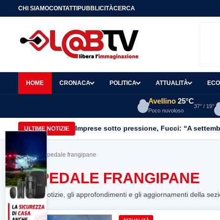
CHI SIAMO
CONTATTI
PUBBLICITÀ
CERCA
HOME
CRONACA
POLITICA
ATTUALITÀ
ECO
Avellino
25°C
37° / 19°
Poco nuvoloso
Imprese sotto pressione, Fucci: “A settemb
ULTIME NOTIZIE
Home
> ospedale frangipane
OSPEDALE FRANGIPANE
Tutte le notizie, gli approfondimenti e gli aggiornamenti della sez