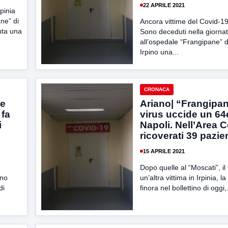
22 APRILE 2021
rpinia
ane” di
Ancora vittime del Covid-19 
uta una
Sono deceduti nella giornata
all’ospedale “Frangipane” d
Irpino una...
CRONACA
le
Ariano| “Frangipane
 fa
virus uccide un 64
i
Napoli. Nell’Area 
ricoverati 39 pazient
15 APRILE 2021
Dopo quelle al “Moscati”, il
ano
un’altra vittima in Irpinia, l
di
finora nel bollettino di oggi,.