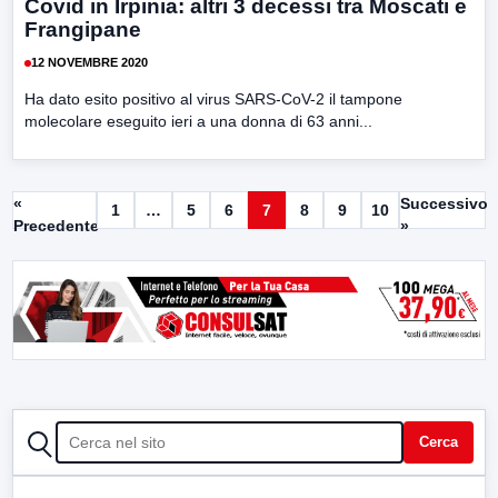
Covid in Irpinia: altri 3 decessi tra Moscati e
Frangipane
12 NOVEMBRE 2020
Ha dato esito positivo al virus SARS-CoV-2 il tampone
molecolare eseguito ieri a una donna di 63 anni...
«
Successivo
1
…
5
6
7
8
9
10
Precedente
»
CERCA
Cerca