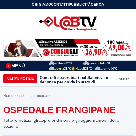
CHI SIAMO
CONTATTI
PUBBLICITÀ
CERCA
Avellino
32°C
Benevento
35°C
MENÙ
+
Caserta
33°C
Napoli
33°C
Salerno
34°C
Controlli straordinari nel Sannio: tre
ULTIME NOTIZIE
8 ORE FA
denunce per guida in stato di
ebbrezza, un arresto e 1.500 kg di
conserve sequestrate
Home
> ospedale frangipane
OSPEDALE FRANGIPANE
Tutte le notizie, gli approfondimenti e gli aggiornamenti della
sezione.