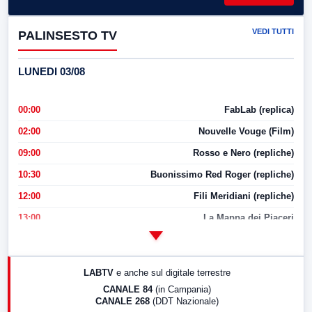
VEDI TUTTI
PALINSESTO TV
LUNEDI 03/08
00:00
FabLab (replica)
02:00
Nouvelle Vouge (Film)
09:00
Rosso e Nero (repliche)
10:30
Buonissimo Red Roger (repliche)
12:00
Fili Meridiani (repliche)
13:00
La Mappa dei Piaceri
14:00
LabNews
17:00
LabNews (replica)
LABTV
e anche sul digitale terrestre
18:30
Di Faccia e di Profilo (repliche)
CANALE 84
(in Campania)
CANALE 268
(DDT Nazionale)
19:30
LabNews (Diretta)