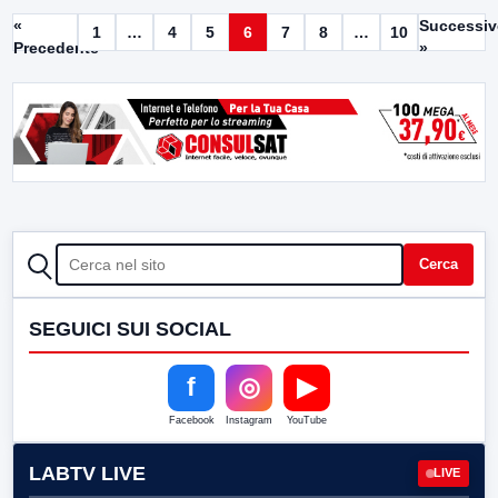
«
Successi
1
…
4
5
6
7
8
…
10
Precedente
»
CERCA
Cerca
SEGUICI SUI SOCIAL
f
◎
▶
Facebook
Instagram
YouTube
LABTV LIVE
LIVE