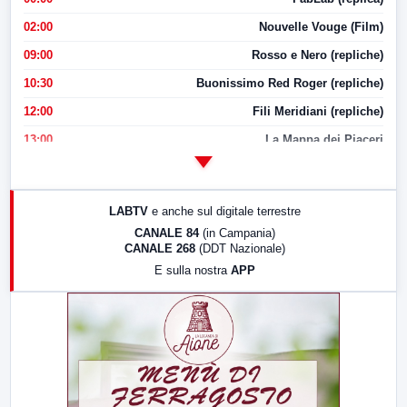
02:00
Nouvelle Vouge (Film)
09:00
Rosso e Nero (repliche)
10:30
Buonissimo Red Roger (repliche)
12:00
Fili Meridiani (repliche)
13:00
La Mappa dei Piaceri
14:00
LabNews
17:00
LabNews (replica)
LABTV
e anche sul digitale terrestre
18:30
Di Faccia e di Profilo (repliche)
CANALE 84
(in Campania)
CANALE 268
(DDT Nazionale)
19:30
LabNews (Diretta)
E sulla nostra
APP
21:00
Free Sport
23:00
LabNews (replica)