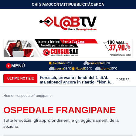
CHI SIAMO
CONTATTI
PUBBLICITÀ
CERCA
Avellino
36°C
Benevento
38°C
MENÙ
+
Caserta
36°C
Napoli
35°C
Salerno
35°C
Forestali, arrivano i fondi del 1° SAL
ULTIME NOTIZIE
7 ORE FA
ma stipendi ancora in ritardo: “Non è
più sostenibile”
Home
> ospedale frangipane
OSPEDALE FRANGIPANE
Tutte le notizie, gli approfondimenti e gli aggiornamenti della
sezione.