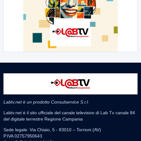
Labtv.net è un prodotto Consulservice S.r.l.
Labtv.net è il sito ufficiale del canale televisivo di Lab Tv canale 84
del digitale terrestre Regione Campania
Sede legale: Via Chiaio, 5 - 83010 – Torrioni (AV)
P.IVA 02757950643