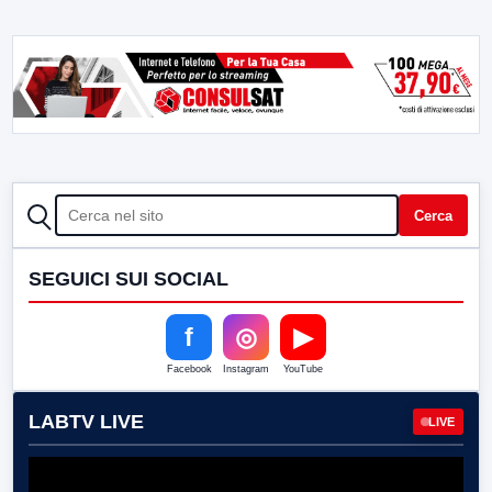
CERCA
Cerca
SEGUICI SUI SOCIAL
f
◎
▶
Facebook
Instagram
YouTube
LABTV LIVE
LIVE