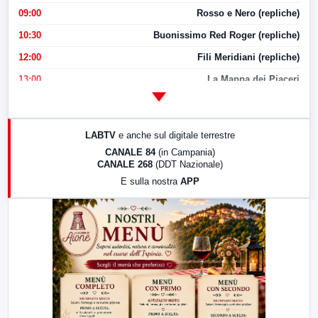
09:00
Rosso e Nero (repliche)
10:30
Buonissimo Red Roger (repliche)
12:00
Fili Meridiani (repliche)
13:00
La Mappa dei Piaceri
14:00
LabNews
17:00
LabNews (replica)
LABTV
e anche sul digitale terrestre
18:30
Di Faccia e di Profilo (repliche)
CANALE 84
(in Campania)
CANALE 268
(DDT Nazionale)
19:30
LabNews (Diretta)
E sulla nostra
APP
21:00
Free Sport
23:00
LabNews (replica)