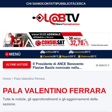
CHI SIAMO
CONTATTI
PUBBLICITÀ
CERCA
Avellino
38°C
Benevento
39°C
MENÙ
+
Caserta
36°C
Napoli
35°C
Salerno
35°C
Il Presidente di ANCE Benevento
ULTIME NOTIZIE
35 MINUTI FA
Flavian Basile nominato nella
Commissione Tecnica
“Internazionalizzazione” di
Home
> Pala Valentino Ferrara
Confindustria Nazionale
PALA VALENTINO FERRARA
Tutte le notizie, gli approfondimenti e gli aggiornamenti della
sezione.