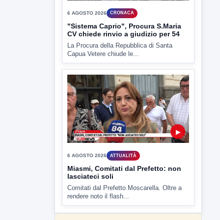
6 AGOSTO 2026
CRONACA
Trovato in casa 42enne in una
pozza di sangue, giallo a viale Italia
Ritrovato senza vita il corpo di un 42enne
in un...
▶
6 AGOSTO 2026
CRONACA
"Sistema Caprio", Procura S.Maria
CV chiede rinvio a giudizio per 54
La Procura della Repubblica di Santa
Capua Vetere chiude le...