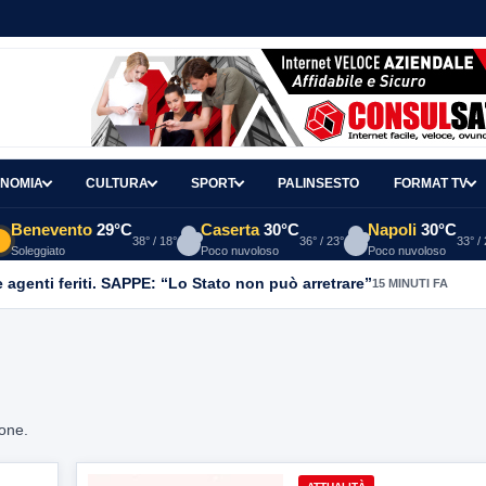
NOMIA
CULTURA
SPORT
PALINSESTO
FORMAT TV
Benevento
29°C
Caserta
30°C
Napoli
30°C
38° / 18°
36° / 23°
33° /
Soleggiato
Poco nuvoloso
Poco nuvoloso
agenti feriti. SAPPE: “Lo Stato non può arretrare”
15 MINUTI FA
ione.