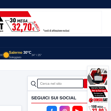
Salerno
30°C
 26°
34° / 25°
Soleggiato
CERCA
Cerca
SEGUICI SUI SOCIAL
f
◎
▶