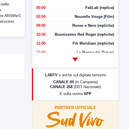
nello
00:00
FabLab (replica)
o
ione ANSMeS
02:00
Nouvelle Vouge (Film)
atrocinio
09:00
Rosso e Nero (repliche)
10:30
Buonissimo Red Roger (repliche)
12:00
Fili Meridiani (repliche)
13:00
La Mappa dei Piaceri
14:00
LabNews
17:00
LabNews (replica)
LABTV
e anche sul digitale terrestre
18:30
Di Faccia e di Profilo (repliche)
CANALE 84
(in Campania)
CANALE 268
(DDT Nazionale)
19:30
LabNews (Diretta)
E sulla nostra
APP
21:00
Free Sport
23:00
LabNews (replica)