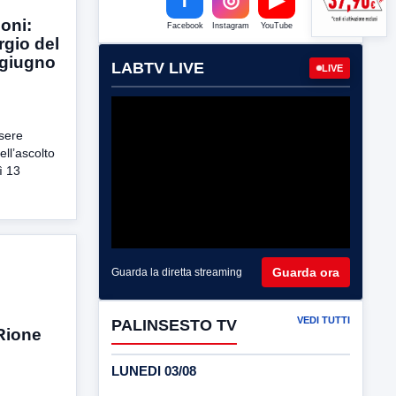
oni:
Facebook
Instagram
YouTube
rgio del
 giugno
LABTV LIVE
LIVE
ssere
ell’ascolto
ì 13
Guarda ora
Guarda la diretta streaming
VEDI TUTTI
PALINSESTO TV
 Rione
LUNEDI 03/08