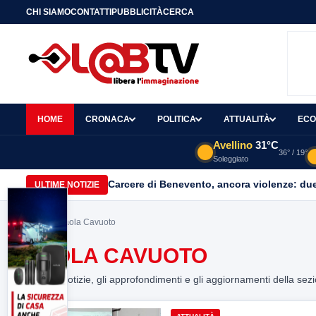
CHI SIAMO
CONTATTI
PUBBLICITÀ
CERCA
HOME
CRONACA
POLITICA
ATTUALITÀ
ECO
Avellino
31°C
36° / 19°
Soleggiato
Carcere di Benevento, ancora violenze: due 
ULTIME NOTIZIE
Home
> Paola Cavuoto
PAOLA CAVUOTO
Tutte le notizie, gli approfondimenti e gli aggiornamenti della sez