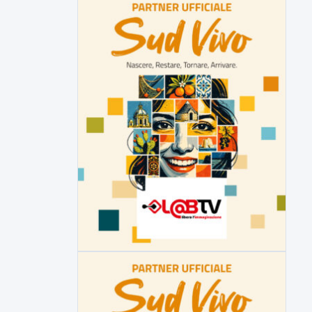
▶
6 AGOSTO 2026
ATTUALITÀ
Miasmi, Comitati dal Prefetto: non
lasciateci soli
Comitati dal Prefetto Moscarella. Oltre a
rendere noto il flash...