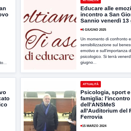
ATTUALITÀ
San
Educare alle emozi
ovo
incontro a San Gio
Sannio venerdì 13
6 GIUGNO 2025
Un momento di confronto e
sensibilizzazione sul bene
emotivo e sull’importanza d
psicologico. Si terrà venerd
giugno...
to...
ATTUALITÀ
ovo
Psicologia, sport e
cato
famiglia: l’incontro
ico
dell’ANSMeS
all’Auditorium del
Ferrovia
15 MARZO 2024