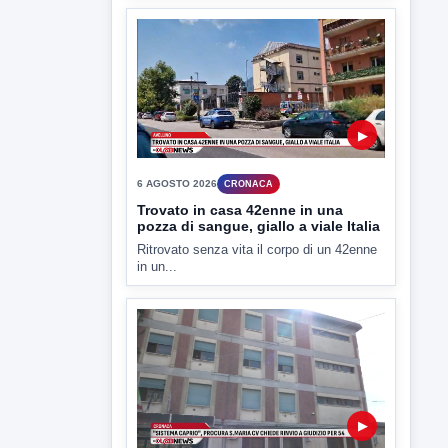
TUTTI I VIDEO
▶
7 AGOSTO 2026
LABNEWS
LabNews del 6 agosto 2026
In studio Enzo colarusso
▶