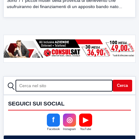
Sono 7 i ‘piccoli musei’ della provincia di Benevento che
usufruiranno dei finanziamenti di un apposito bando nato...
CERCA
Cerca
SEGUICI SUI SOCIAL
f
◎
▶
Facebook
Instagram
YouTube