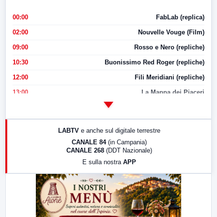
00:00
FabLab (replica)
02:00
Nouvelle Vouge (Film)
09:00
Rosso e Nero (repliche)
10:30
Buonissimo Red Roger (repliche)
12:00
Fili Meridiani (repliche)
13:00
La Mappa dei Piaceri
14:00
LabNews
17:00
LabNews (replica)
LABTV
e anche sul digitale terrestre
18:30
Di Faccia e di Profilo (repliche)
CANALE 84
(in Campania)
CANALE 268
(DDT Nazionale)
19:30
LabNews (Diretta)
E sulla nostra
APP
21:00
Free Sport
23:00
LabNews (replica)