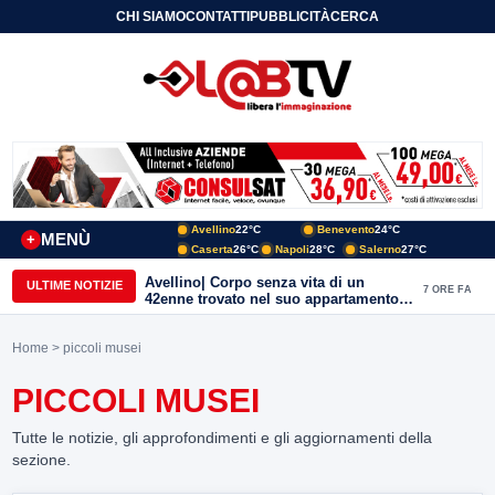
CHI SIAMO
CONTATTI
PUBBLICITÀ
CERCA
Avellino
22°C
Benevento
24°C
MENÙ
+
Caserta
26°C
Napoli
28°C
Salerno
27°C
Avellino| Corpo senza vita di un
ULTIME NOTIZIE
7 ORE FA
42enne trovato nel suo appartamento
in una pozza di sangue, giallo in viale
Italia: indagini in corso della Polizia
Home
> piccoli musei
PICCOLI MUSEI
Tutte le notizie, gli approfondimenti e gli aggiornamenti della
sezione.