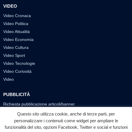
VIDEO
Video Cronaca
Video Politica
Video Attualità
Video Economia
Video Cultura
Video Sport
Video Tecnologie
Video Curiosità
Video
PUBBLICITÀ
Richiesta pubblicazione articoli/banner
Questo sito utilizza cookie, anche di terze parti, per
SEGUICI SUI SOCIAL
personalizzare i contenuti come widget per ampliare le
funzionalità del sito, opzioni Facebook, Twitter e social e funzioni
f
◎
▶