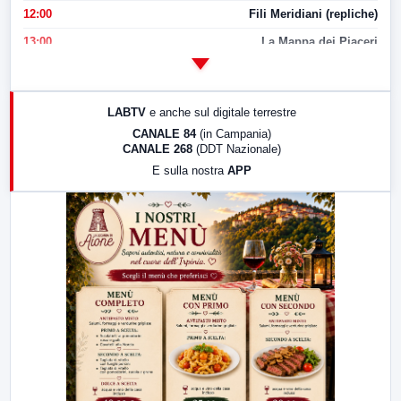
12:00
Fili Meridiani (repliche)
13:00
La Mappa dei Piaceri
14:00
LabNews
17:00
LabNews (replica)
LABTV
e anche sul digitale terrestre
18:30
Di Faccia e di Profilo (repliche)
CANALE 84
(in Campania)
CANALE 268
(DDT Nazionale)
19:30
LabNews (Diretta)
E sulla nostra
APP
21:00
Free Sport
23:00
LabNews (replica)