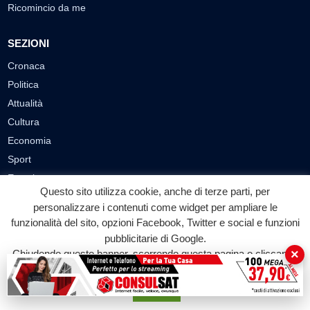
Ricomincio da me
SEZIONI
Cronaca
Politica
Attualità
Cultura
Economia
Sport
Eventi
Questo sito utilizza cookie, anche di terze parti, per
personalizzare i contenuti come widget per ampliare le
VIDEO
funzionalità del sito, opzioni Facebook, Twitter e social e funzioni
Video Cronaca
pubblicitarie di Google.
×
Chiudendo questo banner, scorrendo questa pagina o cliccando
Video Politica
su qualunque suo elemento acconsenti all'uso dei cookie.
Video Attualità
Accetta
Video Economia