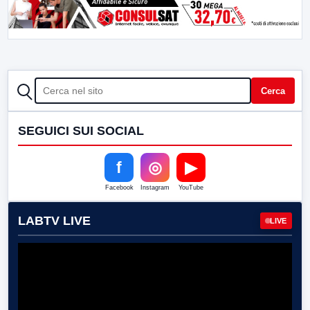
CERCA
Cerca
SEGUICI SUI SOCIAL
f
◎
▶
Facebook
Instagram
YouTube
LABTV LIVE
LIVE