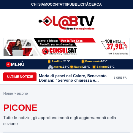
CHI SIAMO
CONTATTI
PUBBLICITÀ
CERCA
Avellino
21°C
Benevento
20°C
MENÙ
+
Caserta
24°C
Napoli
25°C
Salerno
25°C
Moria di pesci nel Calore, Benevento
ULTIME NOTIZIE
9 ORE FA
Domani: “Servono chiarezza e
approfondimenti sulla gestione
ambientale”
Home
> picone
PICONE
Tutte le notizie, gli approfondimenti e gli aggiornamenti della
sezione.