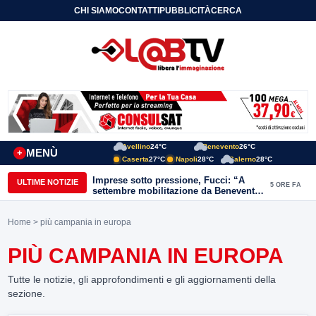
CHI SIAMO
CONTATTI
PUBBLICITÀ
CERCA
Avellino
24°C
Benevento
26°C
MENÙ
+
Caserta
27°C
Napoli
28°C
Salerno
28°C
Imprese sotto pressione, Fucci: “A
ULTIME NOTIZIE
5 ORE FA
settembre mobilitazione da Benevento
e Avellino”
Home
> più campania in europa
PIÙ CAMPANIA IN EUROPA
Tutte le notizie, gli approfondimenti e gli aggiornamenti della
sezione.