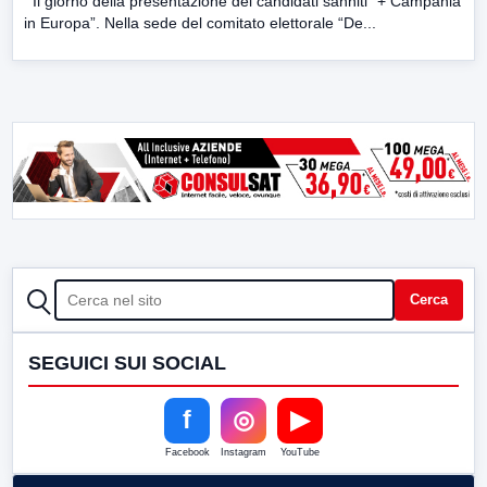
Il giorno della presentazione dei candidati sanniti “+ Campania
in Europa”. Nella sede del comitato elettorale “De...
CERCA
Cerca
SEGUICI SUI SOCIAL
f
◎
▶
Facebook
Instagram
YouTube