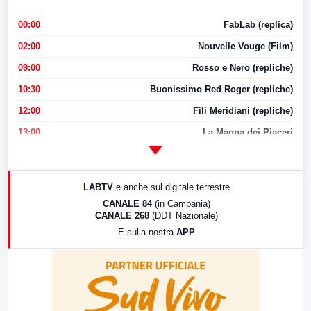
00:00
FabLab (replica)
02:00
Nouvelle Vouge (Film)
09:00
Rosso e Nero (repliche)
10:30
Buonissimo Red Roger (repliche)
12:00
Fili Meridiani (repliche)
13:00
La Mappa dei Piaceri
14:00
LabNews
17:00
LabNews (replica)
LABTV
e anche sul digitale terrestre
18:30
Di Faccia e di Profilo (repliche)
CANALE 84
(in Campania)
CANALE 268
(DDT Nazionale)
19:30
LabNews (Diretta)
E sulla nostra
APP
21:00
Free Sport
23:00
LabNews (replica)