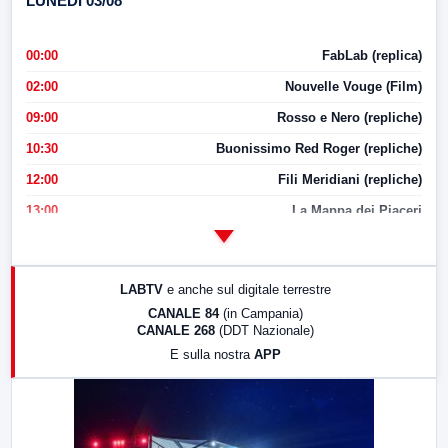
LUNEDI 03/08
00:00
FabLab (replica)
02:00
Nouvelle Vouge (Film)
09:00
Rosso e Nero (repliche)
10:30
Buonissimo Red Roger (repliche)
12:00
Fili Meridiani (repliche)
13:00
La Mappa dei Piaceri
14:00
LabNews
17:00
LabNews (replica)
LABTV
e anche sul digitale terrestre
18:30
Di Faccia e di Profilo (repliche)
CANALE 84
(in Campania)
CANALE 268
(DDT Nazionale)
19:30
LabNews (Diretta)
E sulla nostra
APP
21:00
Free Sport
23:00
LabNews (replica)