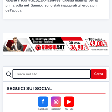
Riparte il Tour #GESESAPlastiFree. Questa mattina per la
prima volta nel Sannio, sono stati inaugurati gli erogatori
dell’acqua...
CERCA
Cerca
SEGUICI SUI SOCIAL
f
◎
▶
Facebook
Instagram
YouTube