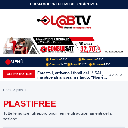
CHI SIAMO
CONTATTI
PUBBLICITÀ
CERCA
Avellino
32°C
Benevento
33°C
MENÙ
+
Caserta
34°C
Napoli
34°C
Salerno
34°C
Forestali, arrivano i fondi del 1° SAL
ULTIME NOTIZIE
1 ORA FA
ma stipendi ancora in ritardo: “Non è
più sostenibile”
Home
> plastifree
PLASTIFREE
Tutte le notizie, gli approfondimenti e gli aggiornamenti della
sezione.