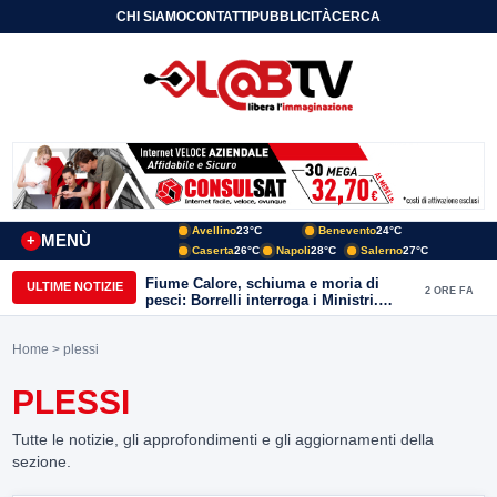
CHI SIAMO
CONTATTI
PUBBLICITÀ
CERCA
Avellino
23°C
Benevento
24°C
MENÙ
+
Caserta
26°C
Napoli
28°C
Salerno
27°C
Fiume Calore, schiuma e moria di
ULTIME NOTIZIE
2 ORE FA
pesci: Borrelli interroga i Ministri.
“Benevento paga l’assenza del
depuratore
Home
> plessi
PLESSI
Tutte le notizie, gli approfondimenti e gli aggiornamenti della
sezione.