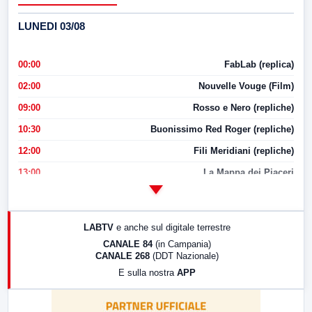
LUNEDI 03/08
00:00
FabLab (replica)
02:00
Nouvelle Vouge (Film)
09:00
Rosso e Nero (repliche)
10:30
Buonissimo Red Roger (repliche)
12:00
Fili Meridiani (repliche)
13:00
La Mappa dei Piaceri
14:00
LabNews
17:00
LabNews (replica)
LABTV
e anche sul digitale terrestre
18:30
Di Faccia e di Profilo (repliche)
CANALE 84
(in Campania)
CANALE 268
(DDT Nazionale)
19:30
LabNews (Diretta)
E sulla nostra
APP
21:00
Free Sport
23:00
LabNews (replica)