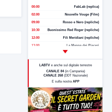
00:00
FabLab (replica)
02:00
Nouvelle Vouge (Film)
09:00
Rosso e Nero (repliche)
10:30
Buonissimo Red Roger (repliche)
12:00
Fili Meridiani (repliche)
13:00
La Mappa dei Piaceri
14:00
LabNews
17:00
LabNews (replica)
LABTV
e anche sul digitale terrestre
18:30
Di Faccia e di Profilo (repliche)
CANALE 84
(in Campania)
CANALE 268
(DDT Nazionale)
19:30
LabNews (Diretta)
E sulla nostra
APP
21:00
Free Sport
23:00
LabNews (replica)