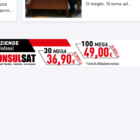
O meglio. Si torna ad...
azza
orni...