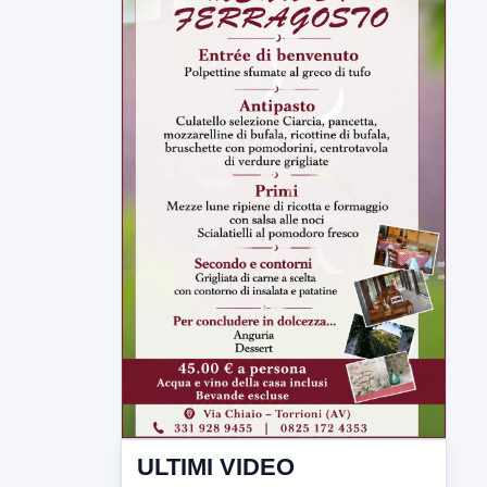
ULTIMI VIDEO
TUTTI I VIDEO
▶
6 AGOSTO 2026
CRONACA
Trovato in casa 42enne in una
pozza di sangue, giallo a viale Italia
Ritrovato senza vita il corpo di un 42enne