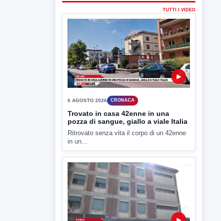
in un...
▶
6 AGOSTO 2026
CRONACA
"Sistema Caprio", Procura S.Maria
CV chiede rinvio a giudizio per 54
La Procura della Repubblica di Santa
Capua Vetere chiude le...