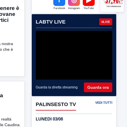
venere è
Facebook
Instagram
YouTube
iovane
tici
LABTV LIVE
LIVE
 nostra
o che è
Guarda ora
Guarda la diretta streaming
ca
VEDI TUTTI
PALINSESTO TV
LUNEDI 03/08
realtà
lle Caudina.