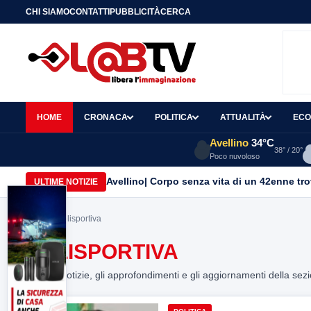
CHI SIAMO
CONTATTI
PUBBLICITÀ
CERCA
HOME
CRONACA
POLITICA
ATTUALITÀ
ECO
Avellino
34°C
38° / 20°
Poco nuvoloso
Avellino| Corpo senza vita di un 42enne trov
ULTIME NOTIZIE
Home
> polisportiva
POLISPORTIVA
Tutte le notizie, gli approfondimenti e gli aggiornamenti della sez