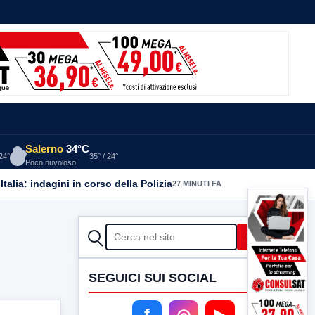
Salerno
34°C
 24°
35° / 24°
Poco nuvoloso
alia: indagini in corso della Polizia
27 MINUTI FA
CERCA
Cerca
SEGUICI SUI SOCIAL
f
◎
▶