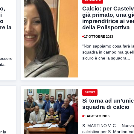
ATTUALITÀ
o,
Calcio: per Castel
i
già primato, una g
to
imprenditrice ai ver
re la
della Polisportiva
17 OTTOBRE 2023
“Non sappiamo cosa farà la
squadra in campo ma quell
sicuro è che la squadra...
 essere
ita.
SPORT
Si torna ad un’uni
squadra di calcio
1 AGOSTO 2016
S. MARTINO V. C. – Nuova 
calcistica per S. Martino Va
r la