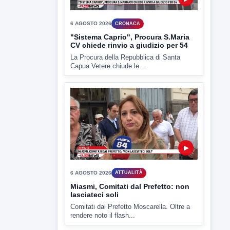
▶
6 AGOSTO 2026
ATTUALITÀ
Miasmi, Comitati dal Prefetto: non
lasciateci soli
Comitati dal Prefetto Moscarella. Oltre a
rendere noto il flash...
▶
6 AGOSTO 2026
ATTUALITÀ
Tirata del Carro ancora in forse,
D'Ambrosio: continuiamo a lavorare
L'assessore comunale alla Cultura di
Mirabella Eclano, Raffaella Rita