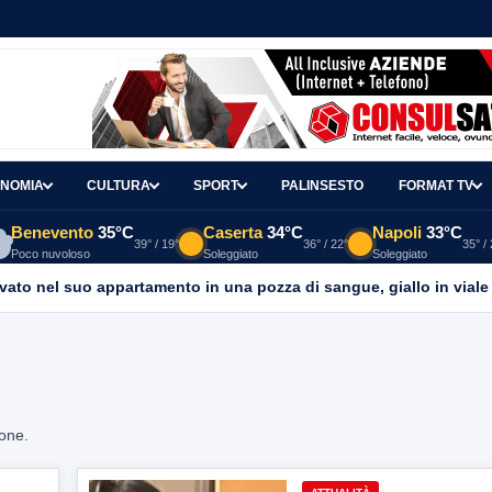
NOMIA
CULTURA
SPORT
PALINSESTO
FORMAT TV
Benevento
35°C
Caserta
34°C
Napoli
33°C
39° / 19°
36° / 22°
35° /
Poco nuvoloso
Soleggiato
Soleggiato
ato nel suo appartamento in una pozza di sangue, giallo in viale It
ione.