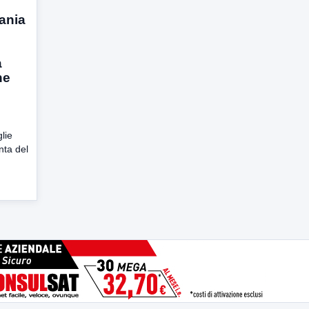
ania
a
ne
lie
nta del