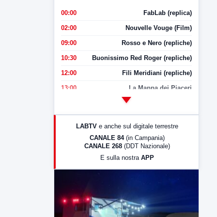
00:00
FabLab (replica)
02:00
Nouvelle Vouge (Film)
09:00
Rosso e Nero (repliche)
10:30
Buonissimo Red Roger (repliche)
12:00
Fili Meridiani (repliche)
13:00
La Mappa dei Piaceri
14:00
LabNews
17:00
LabNews (replica)
LABTV
e anche sul digitale terrestre
18:30
Di Faccia e di Profilo (repliche)
CANALE 84
(in Campania)
CANALE 268
(DDT Nazionale)
19:30
LabNews (Diretta)
E sulla nostra
APP
21:00
Free Sport
23:00
LabNews (replica)