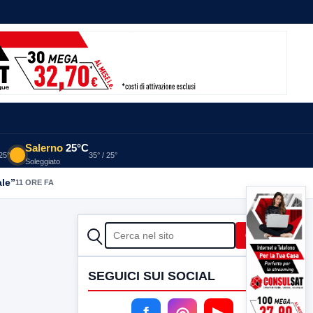
Salerno
25°C
 25°
35° / 25°
Soleggiato
ale”
11 ORE FA
CERCA
Cerca
SEGUICI SUI SOCIAL
f
◎
▶