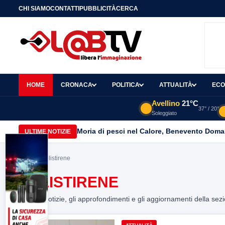
CHI SIAMO
CONTATTI
PUBBLICITÀ
CERCA
HOME
CRONACA
POLITICA
ATTUALITÀ
ECO
Avellino
21°C
37° / 20°
Soleggiato
Moria di pesci nel Calore, Benevento Doma
ULTIME NOTIZIE
Home
> polistirene
POLISTIRENE
Tutte le notizie, gli approfondimenti e gli aggiornamenti della sez