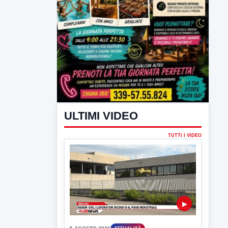
ULTIMI VIDEO
TUTTI I VIDEO
▶
5 AGOSTO 2026
ATTUALITÀ
Hanon-Evo, i lavoratori dicono sì al
piano industriale
L'assemblea dei lavoratori Hanon questa
mattina a Contrada Olivola. Decisa...