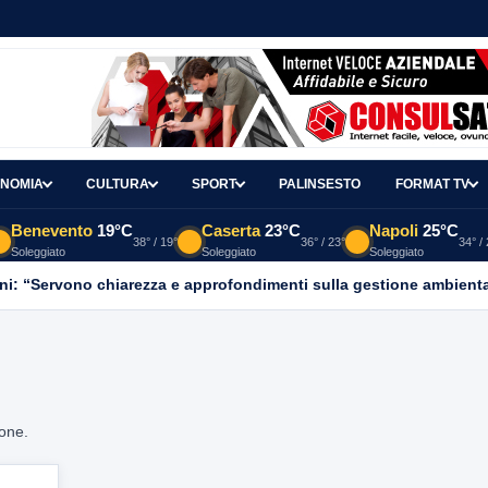
NOMIA
CULTURA
SPORT
PALINSESTO
FORMAT TV
Benevento
19°C
Caserta
23°C
Napoli
25°C
38° / 19°
36° / 23°
34° /
Soleggiato
Soleggiato
Soleggiato
ni: “Servono chiarezza e approfondimenti sulla gestione ambient
ione.