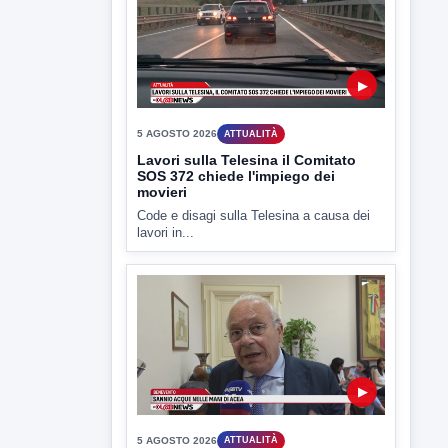
Lavori sulla Telesina il Comitato
SOS 372 chiede l'impiego dei
movieri
Code e disagi sulla Telesina a causa dei
lavori in...
▶
5 AGOSTO 2026
ATTUALITÀ
Sannio acque nelle mani di ACEA
Sannio Acque prende forma: costituita
ufficialmente la società per la...