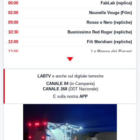
00:00
FabLab (replica)
02:00
Nouvelle Vouge (Film)
09:00
Rosso e Nero (repliche)
10:30
Buonissimo Red Roger (repliche)
12:00
Fili Meridiani (repliche)
13:00
La Mappa dei Piaceri
14:00
LabNews
17:00
LabNews (replica)
LABTV
e anche sul digitale terrestre
18:30
Di Faccia e di Profilo (repliche)
CANALE 84
(in Campania)
CANALE 268
(DDT Nazionale)
19:30
LabNews (Diretta)
E sulla nostra
APP
21:00
Free Sport
23:00
LabNews (replica)