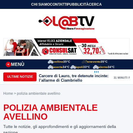
CHI SIAMO
CONTATTI
PUBBLICITÀ
CERCA
Avellino
35°C
Benevento
35°C
MENÙ
+
Caserta
34°C
Napoli
33°C
Salerno
34°C
Carcere di Lauro, tre detenute incinte:
ULTIME NOTIZIE
31 MINUTI FA
l’allarme di Ciambriello
Home
> polizia ambientale avellino
POLIZIA AMBIENTALE
AVELLINO
Tutte le notizie, gli approfondimenti e gli aggiornamenti della
sezione.