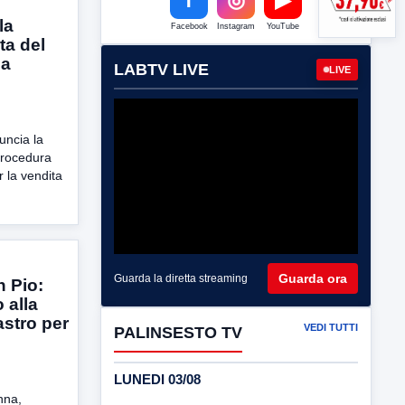
la
Facebook
Instagram
YouTube
ta del
ia
LABTV LIVE
LIVE
uncia la
procedura
r la vendita
Guarda ora
Guarda la diretta streaming
 Pio:
 alla
astro per
VEDI TUTTI
PALINSESTO TV
LUNEDI 03/08
nna,