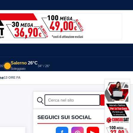
Salerno
26°C
 26°
34° / 26°
Soleggiato
he
13 ORE FA
CERCA
Cerca
SEGUICI SUI SOCIAL
f
◎
▶