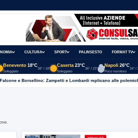
NOMIA
CULTURA
SPORT
PALINSESTO
FORMAT TV
Benevento
18°C
Caserta
23°C
Napoli
26°C
38° / 18°
36° / 23°
34° /
Soleggiato
Soleggiato
Poco nuvoloso
 Falcone e Borsellino: Zampetti e Lombardi replicano alle polemic
ione.