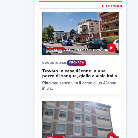
▶
6 AGOSTO 2026
CRONACA
Trovato in casa 42enne in una
pozza di sangue, giallo a viale Italia
Ritrovato senza vita il corpo di un 42enne
in un...
▶
6 AGOSTO 2026
CRONACA
"Sistema Caprio", Procura S.Maria
CV chiede rinvio a giudizio per 54
La Procura della Repubblica di Santa
Capua Vetere chiude le...