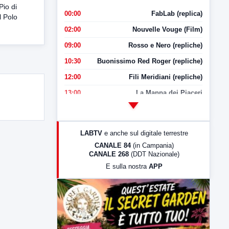
Pio di
00:00
FabLab (replica)
l Polo
02:00
Nouvelle Vouge (Film)
09:00
Rosso e Nero (repliche)
10:30
Buonissimo Red Roger (repliche)
12:00
Fili Meridiani (repliche)
13:00
La Mappa dei Piaceri
14:00
LabNews
17:00
LabNews (replica)
LABTV
e anche sul digitale terrestre
18:30
Di Faccia e di Profilo (repliche)
CANALE 84
(in Campania)
CANALE 268
(DDT Nazionale)
19:30
LabNews (Diretta)
E sulla nostra
APP
21:00
Free Sport
23:00
LabNews (replica)