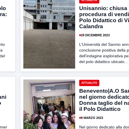
ATTUALITÀ
olo
Unisannio: chiusa 
ra:
procedura di vendi
Polo Didattico di V
Calandra
29 DICEMBRE 2023
nto
L’Università del Sannio ann
la
conclusione positiva della 
del
dell’indagine esplorativa pe
del polo didattico ubicato...
ATTUALITÀ
Benevento|A.O San
ani
nel giorno dedicato
o
Donna taglio del n
il Polo Didattico
8 MARZO 2023
mmer
Nel giorno dedicato alla do