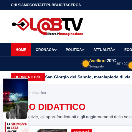
CHI SIAMO
CONTATTI
PUBBLICITÀ
CERCA
HOME
CRONACA
POLITICA
ATTUALITÀ
ECO
Avellino
20°C
36° / 20°
Soleggiato
San Giorgio del Sannio, marciapiede di via
ULTIME NOTIZIE
Home
> polo didattico
POLO DIDATTICO
Tutte le notizie, gli approfondimenti e gli aggiornamenti della sez