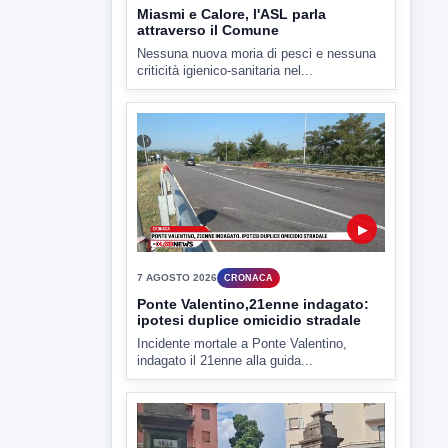
▶
7 AGOSTO 2026
CRONACA
Ponte Valentino,21enne indagato:
ipotesi duplice omicidio stradale
Incidente mortale a Ponte Valentino,
indagato il 21enne alla guida...
▶
7 AGOSTO 2026
CRONACA