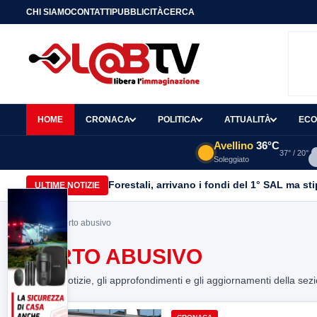
CHI SIAMO
CONTATTI
PUBBLICITÀ
CERCA
HOME
CRONACA
POLITICA
ATTUALITÀ
ECO
Avellino
36°C
37° / 20°
Soleggiato
Forestali, arrivano i fondi del 1° SAL ma st
ULTIME NOTIZIE
Home
> porto abusivo
PORTO ABUSIVO
Tutte le notizie, gli approfondimenti e gli aggiornamenti della sez