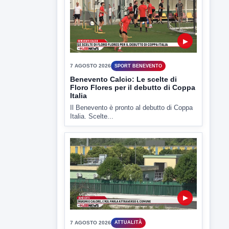
7 AGOSTO 2026
SPORT BENEVENTO
Benevento Calcio: Le scelte di
Floro Flores per il debutto di Coppa
Italia
Il Benevento è pronto al debutto di Coppa
Italia. Scelte...
▶
7 AGOSTO 2026
ATTUALITÀ
Miasmi e Calore, l'ASL parla
attraverso il Comune
Nessuna nuova moria di pesci e nessuna
criticità igienico-sanitaria nel...