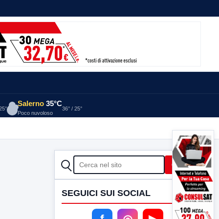
Salerno
35°C
 25°
36° / 25°
Poco nuvoloso
CERCA
Cerca
SEGUICI SUI SOCIAL
f
◎
▶