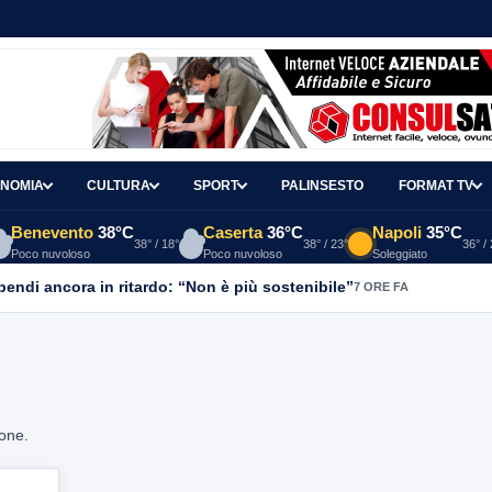
NOMIA
CULTURA
SPORT
PALINSESTO
FORMAT TV
Benevento
38°C
Caserta
36°C
Napoli
35°C
38° / 18°
38° / 23°
36° /
Poco nuvoloso
Poco nuvoloso
Soleggiato
ipendi ancora in ritardo: “Non è più sostenibile”
7 ORE FA
ione.