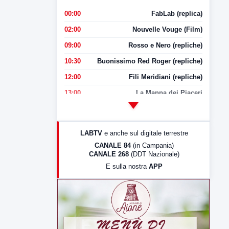
00:00
FabLab (replica)
02:00
Nouvelle Vouge (Film)
09:00
Rosso e Nero (repliche)
10:30
Buonissimo Red Roger (repliche)
12:00
Fili Meridiani (repliche)
13:00
La Mappa dei Piaceri
14:00
LabNews
17:00
LabNews (replica)
LABTV
e anche sul digitale terrestre
18:30
Di Faccia e di Profilo (repliche)
CANALE 84
(in Campania)
CANALE 268
(DDT Nazionale)
19:30
LabNews (Diretta)
E sulla nostra
APP
21:00
Free Sport
23:00
LabNews (replica)