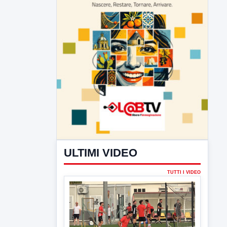
ULTIMI VIDEO
TUTTI I VIDEO
▶
7 AGOSTO 2026
SPORT BENEVENTO
Benevento Calcio: Le scelte di
Floro Flores per il debutto di Coppa
Italia