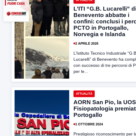
ATTUALITÀ
L’ITI “G.B. Lucarelli” d
Benevento abbatte i
confini: conclusi i per
PCTO in Portogallo,
Norvegia e Islanda
2 APRILE 2026
L’Istituto Tecnico Industriale “G.B
Lucarelli” di Benevento ha comp
con successo di tre percorsi di P
per le...
ATTUALITÀ
AORN San Pio, la UO
Fisiopatologia premiat
Portogallo
1 OTTOBRE 2024
Prestigioso riconoscimento per l