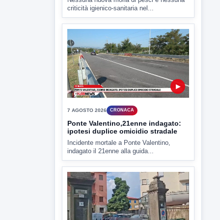
▶
7 AGOSTO 2026
CRONACA
Ponte Valentino,21enne indagato:
ipotesi duplice omicidio stradale
Incidente mortale a Ponte Valentino,
indagato il 21enne alla guida...
▶
7 AGOSTO 2026
CRONACA
Malore o aggressione? Sarà
l'autopsia a chiarire il giallo di Villa
Adriana
Sarà affidato con ogni probabilità all'inizio