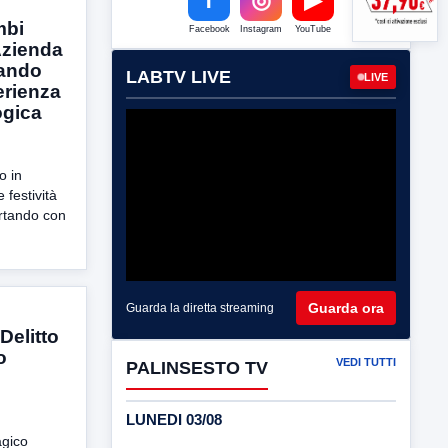
mbi
Facebook
Instagram
YouTube
’Azienda
zando
LABTV LIVE
LIVE
erienza
ogica
o in
 festività
ortando con
Guarda ora
Guarda la diretta streaming
Delitto
o
VEDI TUTTI
PALINSESTO TV
LUNEDI 03/08
agico