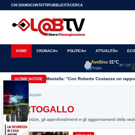
CHI SIAMO
CONTATTI
PUBBLICITÀ
CERCA
HOME
CRONACA
POLITICA
ATTUALITÀ
ECO
Avellino
31°C
36° / 20°
Pioggia
Mastella: “Con Roberto Costanzo un rapporto
ULTIME NOTIZIE
Home
> portogallo
PORTOGALLO
Tutte le notizie, gli approfondimenti e gli aggiornamenti della sez