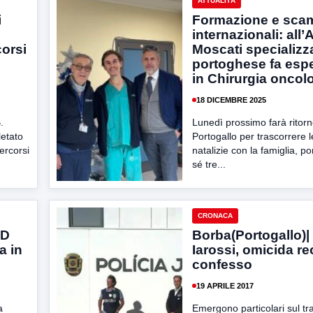
ATTUALITÀ
i
Formazione e sca
internazionali: all
corsi
Moscati specializ
portoghese fa esp
in Chirurgia oncol
18 DICEMBRE 2025
.
Lunedì prossimo farà ritorn
letato
Portogallo per trascorrere le
ercorsi
natalizie con la famiglia, p
sé tre...
CRONACA
SD
Borba(Portogallo)| 
a in
Iarossi, omicida re
confesso
19 APRILE 2017
a
Emergono particolari sul tr