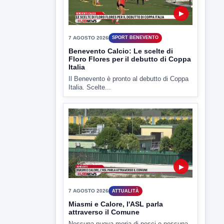
Il Benevento è pronto al debutto di Coppa
Italia. Scelte...
▶
7 AGOSTO 2026
ATTUALITÀ
Miasmi e Calore, l'ASL parla
attraverso il Comune
Nessuna nuova moria di pesci e nessuna
criticità igienico-sanitaria nel...