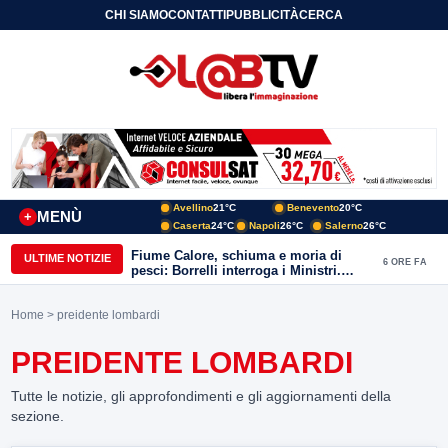
CHI SIAMO
CONTATTI
PUBBLICITÀ
CERCA
Avellino
21°C
Benevento
20°C
MENÙ
+
Caserta
24°C
Napoli
26°C
Salerno
26°C
Fiume Calore, schiuma e moria di
ULTIME NOTIZIE
6 ORE FA
pesci: Borrelli interroga i Ministri.
“Benevento paga l’assenza del
depuratore
Home
> preidente lombardi
PREIDENTE LOMBARDI
Tutte le notizie, gli approfondimenti e gli aggiornamenti della
sezione.