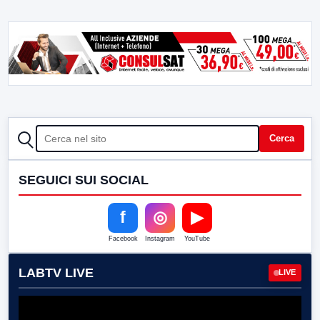
CERCA
Cerca
SEGUICI SUI SOCIAL
f
◎
▶
Facebook
Instagram
YouTube
LABTV LIVE
LIVE