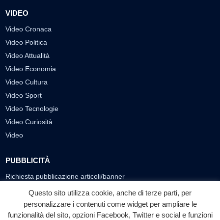
VIDEO
Video Cronaca
Video Politica
Video Attualità
Video Economia
Video Cultura
Video Sport
Video Tecnologie
Video Curiosità
Video
PUBBLICITÀ
Richiesta pubblicazione articoli/banner
Questo sito utilizza cookie, anche di terze parti, per
SEGUICI SUI SOCIAL
personalizzare i contenuti come widget per ampliare le
f
◎
▶
funzionalità del sito, opzioni Facebook, Twitter e social e funzioni