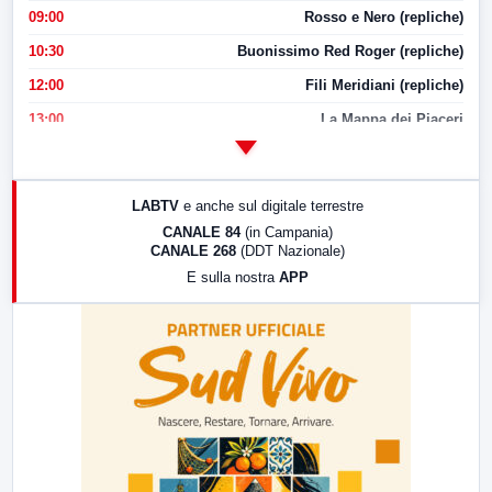
09:00
Rosso e Nero (repliche)
10:30
Buonissimo Red Roger (repliche)
12:00
Fili Meridiani (repliche)
13:00
La Mappa dei Piaceri
14:00
LabNews
17:00
LabNews (replica)
LABTV
e anche sul digitale terrestre
18:30
Di Faccia e di Profilo (repliche)
CANALE 84
(in Campania)
CANALE 268
(DDT Nazionale)
19:30
LabNews (Diretta)
E sulla nostra
APP
21:00
Free Sport
23:00
LabNews (replica)