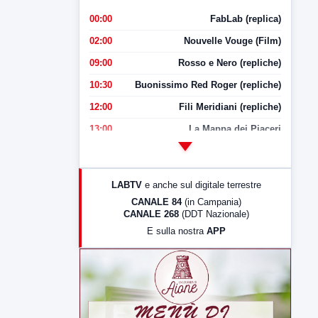
00:00
FabLab (replica)
02:00
Nouvelle Vouge (Film)
09:00
Rosso e Nero (repliche)
10:30
Buonissimo Red Roger (repliche)
12:00
Fili Meridiani (repliche)
13:00
La Mappa dei Piaceri
14:00
LabNews
17:00
LabNews (replica)
LABTV
e anche sul digitale terrestre
18:30
Di Faccia e di Profilo (repliche)
CANALE 84
(in Campania)
CANALE 268
(DDT Nazionale)
19:30
LabNews (Diretta)
E sulla nostra
APP
21:00
Free Sport
23:00
LabNews (replica)