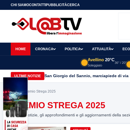
CHI SIAMO
CONTATTI
PUBBLICITÀ
CERCA
HOME
CRONACA
POLITICA
ATTUALITÀ
ECO
Avellino
20°C
36° / 20°
Soleggiato
San Giorgio del Sannio, marciapiede di via
ULTIME NOTIZIE
Home
> Premio Strega 2025
PREMIO STREGA 2025
Tutte le notizie, gli approfondimenti e gli aggiornamenti della sez