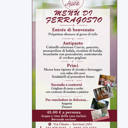
ULTIMI VIDEO
TUTTI I VIDEO
▶
6 AGOSTO 2026
CRONACA
Trovato in casa 42enne in una
pozza di sangue, giallo a viale Italia
Ritrovato senza vita il corpo di un 42enne