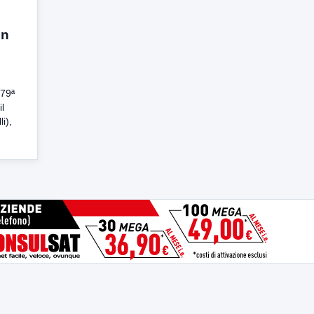
on
 79ª
l
i),