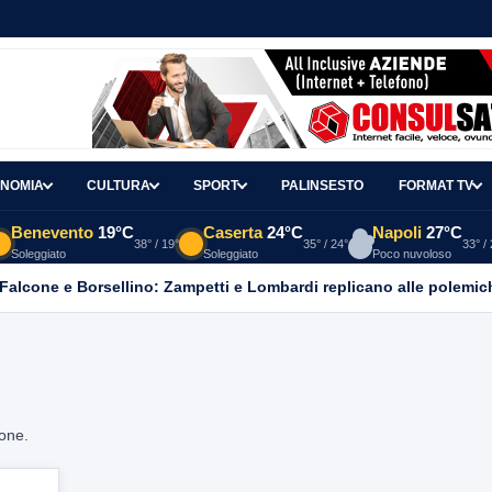
NOMIA
CULTURA
SPORT
PALINSESTO
FORMAT TV
Benevento
19°C
Caserta
24°C
Napoli
27°C
38° / 19°
35° / 24°
33° /
Soleggiato
Soleggiato
Poco nuvoloso
 Falcone e Borsellino: Zampetti e Lombardi replicano alle polemic
ione.