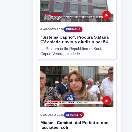
▶
6 AGOSTO 2026
ATTUALITÀ
Miasmi, Comitati dal Prefetto: non
lasciateci soli
Comitati dal Prefetto Moscarella. Oltre a
rendere noto il flash...
▶
6 AGOSTO 2026
ATTUALITÀ
Tirata del Carro ancora in forse,
D'Ambrosio: continuiamo a lavorare
L'assessore comunale alla Cultura di
Mirabella Eclano, Raffaella Rita