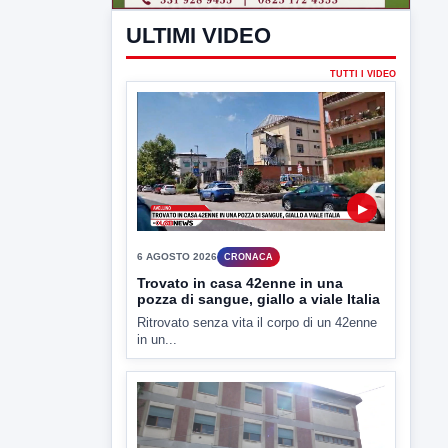
in un...
▶
6 AGOSTO 2026
CRONACA
"Sistema Caprio", Procura S.Maria
CV chiede rinvio a giudizio per 54
La Procura della Repubblica di Santa
Capua Vetere chiude le...