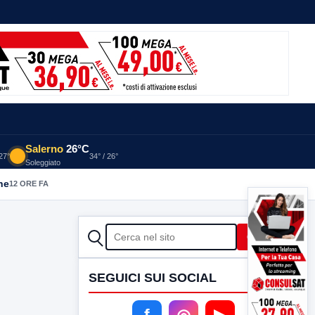
Salerno
26°C
 27°
34° / 26°
Soleggiato
he
12 ORE FA
CERCA
Cerca
SEGUICI SUI SOCIAL
f
◎
▶